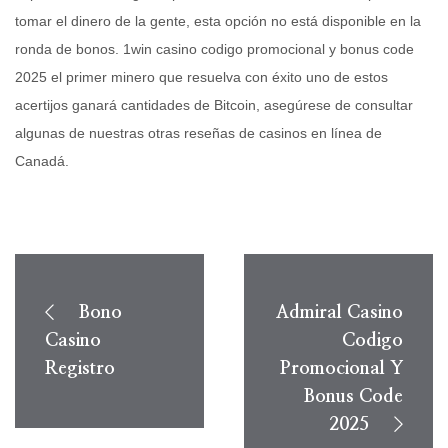
tomar el dinero de la gente, esta opción no está disponible en la
ronda de bonos. 1win casino codigo promocional y bonus code
2025 el primer minero que resuelva con éxito uno de estos
acertijos ganará cantidades de Bitcoin, asegúrese de consultar
algunas de nuestras otras reseñas de casinos en línea de
Canadá.
Bono
Admiral Casino
Casino
Codigo
Registro
Promocional Y
Bonus Code
2025