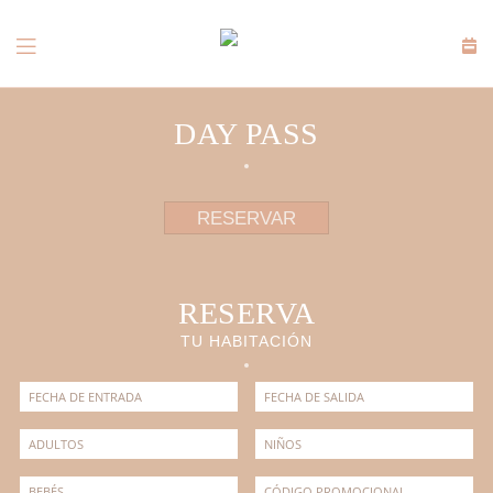
DAY PASS
RESERVAR
RESERVA
TU HABITACIÓN