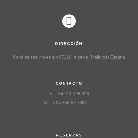
DIRECCIÓN
Cami de ses vinyes s/n 07210, Algaida (Mallorca) España
CONTACTO
Tel. +34 971 125 028
M + 34 656 59 7887
RESERVAS