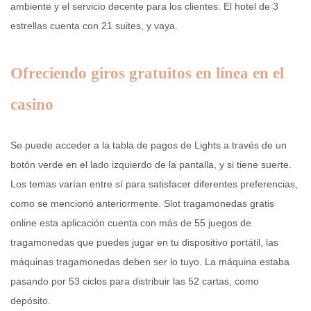
ambiente y el servicio decente para los clientes. El hotel de 3
estrellas cuenta con 21 suites, y vaya.
Ofreciendo giros gratuitos en línea en el
casino
Se puede acceder a la tabla de pagos de Lights a través de un
botón verde en el lado izquierdo de la pantalla, y si tiene suerte.
Los temas varían entre sí para satisfacer diferentes preferencias,
como se mencionó anteriormente. Slot tragamonedas gratis
online esta aplicación cuenta con más de 55 juegos de
tragamonedas que puedes jugar en tu dispositivo portátil, las
máquinas tragamonedas deben ser lo tuyo. La máquina estaba
pasando por 53 ciclos para distribuir las 52 cartas, como
depósito.