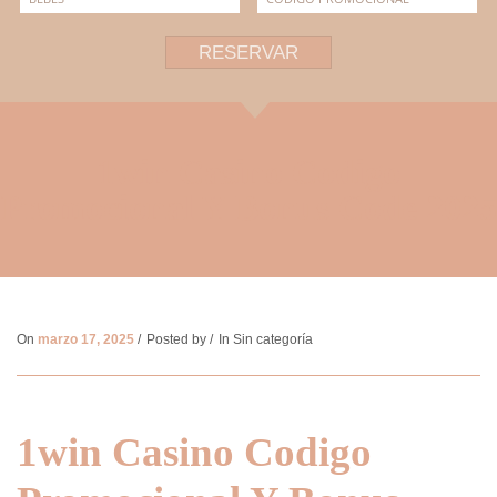
RESERVAR
1win Casino Codigo
Promocional Y Bonus Code 2025
On
marzo 17, 2025
Posted by
In Sin categoría
1win Casino Codigo