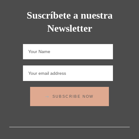
Suscríbete a nuestra
Newsletter
SUBSCRIBE NOW