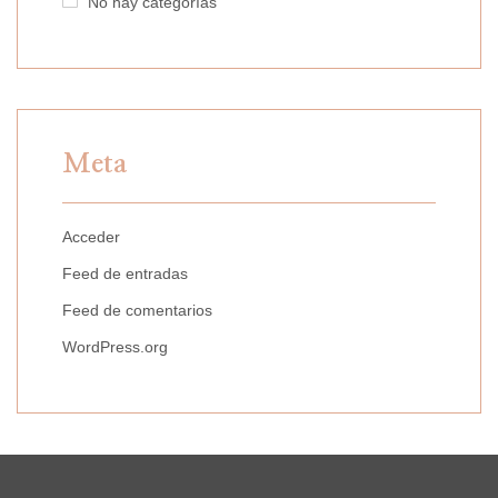
No hay categorías
Meta
Acceder
Feed de entradas
Feed de comentarios
WordPress.org