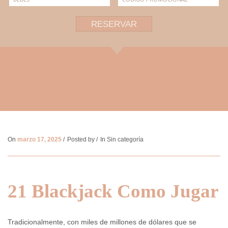
RESERVAR
21 Blackjack Como Jugar
On
marzo 17, 2025
Posted by
In Sin categoría
21 Blackjack Como Jugar
Tradicionalmente, con miles de millones de dólares que se