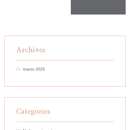
Archives
marzo 2025
Categories