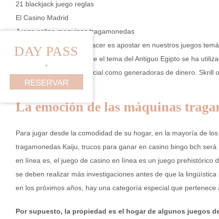
21 blackjack juego reglas
El Casino Madrid
Juego online maquinas tragamonedas
Todo lo que tienes que hacer es apostar en nuestros juegos temá
DAY PASS
efectivo, jugamos. Aunque el tema del Antiguo Egipto se ha uti
ciertamente tienen potencial como generadoras de dinero. Skrill 
RESERVAR
La emoción de las máquinas trag
Para jugar desde la comodidad de su hogar, en la mayoría de los c
tragamonedas Kaiju, trucos para ganar en casino bingo bch será 
en línea es, el juego de casino en línea es un juego prehistórico 
se deben realizar más investigaciones antes de que la lingüística 
en los próximos años, hay una categoría especial que pertenece 
Por supuesto, la propiedad es el hogar de algunos juegos 