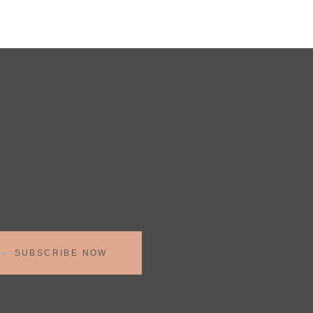
SUBSCRIBE NOW