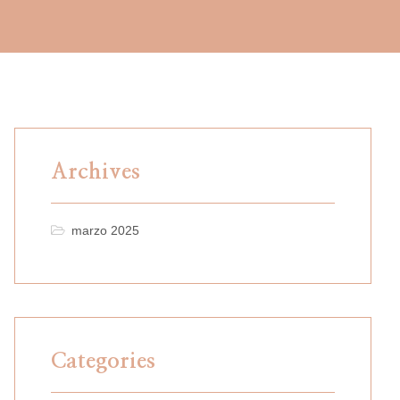
Archives
marzo 2025
Categories