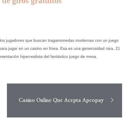
de giros gratuitos
a los jugadores que buscan tragamonedas modernas con un juego
 para jugar en un casino en línea. Esa es una generosidad rara, 21
entación hiperrealista del fantástico juego de mesa.
Casino Online Que Acepta Apcopay