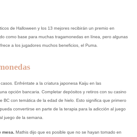
ticos de Halloween y los 13 mejores recibirán un premio en
lizado como base para muchas tragamonedas en línea, pero algunas
ofrece a los jugadores muchos beneficios, el Puma.
amonedas
asos. Enfréntate a la criatura japonesa Kaiju en las
una opción bancaria. Completar depósitos y retiros con su casino
de BC con temática de la edad de hielo. Esto significa que primero
pueda convertirse en parte de la terapia para la adicción al juego
al juego de la semana.
de mesa.
Mathis dijo que es posible que no se hayan tomado en