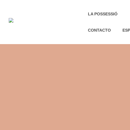
LA POSSESSIÓ
CONTACTO
ES
21 