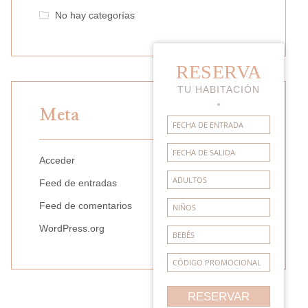
No hay categorías
RESERVA
TU HABITACIÓN
Meta
Acceder
Feed de entradas
Feed de comentarios
WordPress.org
RESERVAR