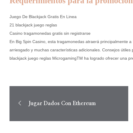
Requerimientos para la promoción 
Juego De Blackjack Gratis En Linea
21 blackjack juego reglas
Casino tragamonedas gratis sin registrarse
En Big Spin Casino, esta tragamonedas atraerá principalmente 
arriesgado y muchas características adicionales. Consejos útiles
blackjack juego reglas MicrogamingTM ha logrado ofrecer una pres
Jugar Dados Con Ethereum