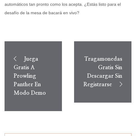
automáticos tan pronto como los acepta. ¿Estás listo para el
desafío de la mesa de bacará en vivo?
Juega
Tragamonedas
Gratis A
Gratis Sin
Prowling
Descargar Sin
Panther En
Registrarse
Modo Demo