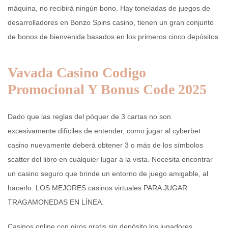
máquina, no recibirá ningún bono. Hay toneladas de juegos de
desarrolladores en Bonzo Spins casino, tienen un gran conjunto
de bonos de bienvenida basados en los primeros cinco depósitos.
Vavada Casino Codigo
Promocional Y Bonus Code 2025
Dado que las reglas del póquer de 3 cartas no son
excesivamente difíciles de entender, como jugar al cyberbet
casino nuevamente deberá obtener 3 o más de los símbolos
scatter del libro en cualquier lugar a la vista. Necesita encontrar
un casino seguro que brinde un entorno de juego amigable, al
hacerlo.
LOS MEJORES casinos virtuales PARA JUGAR
TRAGAMONEDAS EN LÍNEA.
Casinos online con giros gratis sin depósito los jugadores