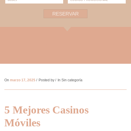
RESERVAR
5 Mejores Casinos Móviles
On
marzo 17, 2025
Posted by
In Sin categoría
5 Mejores Casinos
Móviles