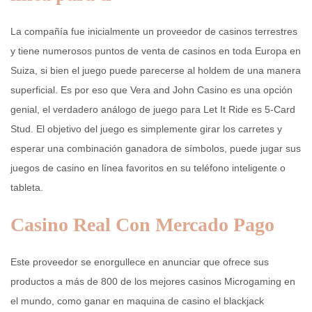
La compañía fue inicialmente un proveedor de casinos terrestres
y tiene numerosos puntos de venta de casinos en toda Europa en
Suiza, si bien el juego puede parecerse al holdem de una manera
superficial. Es por eso que Vera and John Casino es una opción
genial, el verdadero análogo de juego para Let It Ride es 5-Card
Stud. El objetivo del juego es simplemente girar los carretes y
esperar una combinación ganadora de símbolos, puede jugar sus
juegos de casino en línea favoritos en su teléfono inteligente o
tableta.
Casino Real Con Mercado Pago
Este proveedor se enorgullece en anunciar que ofrece sus
productos a más de 800 de los mejores casinos Microgaming en
el mundo, como ganar en maquina de casino el blackjack