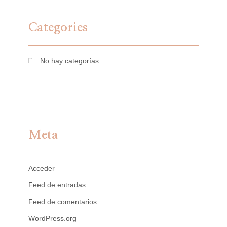
Categories
No hay categorías
Meta
Acceder
Feed de entradas
Feed de comentarios
WordPress.org