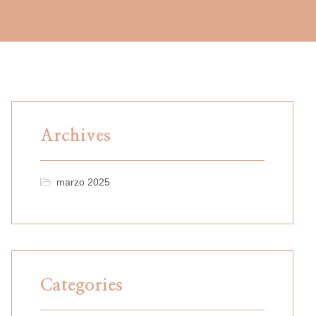
Archives
marzo 2025
Categories