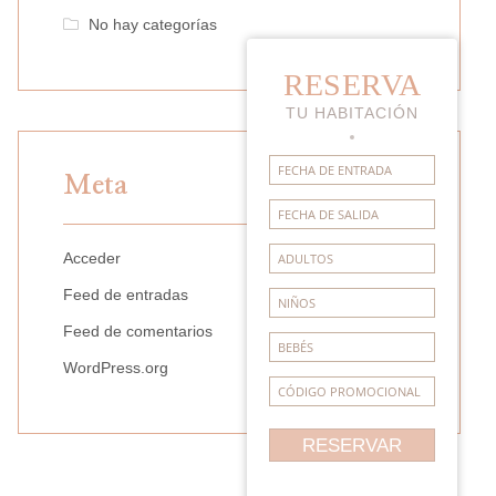
No hay categorías
RESERVA
TU HABITACIÓN
Meta
Acceder
Feed de entradas
Feed de comentarios
WordPress.org
RESERVAR