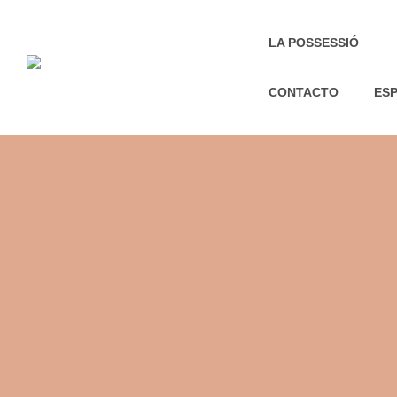
LA POSSESSIÓ
CONTACTO
ES
888