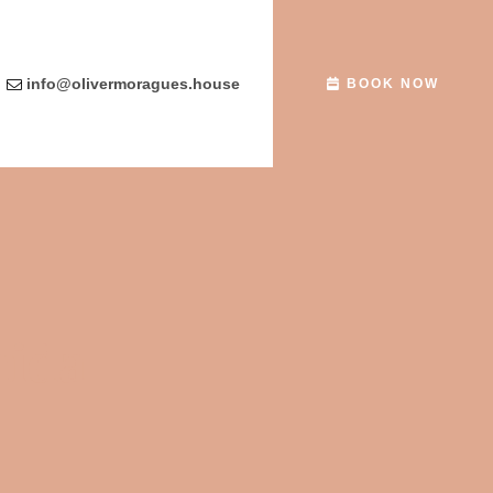
info@olivermoragues.house
BOOK NOW
nida