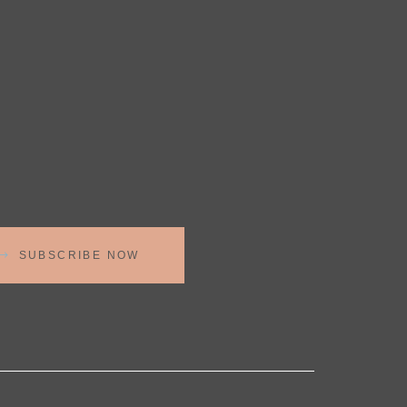
SUBSCRIBE NOW