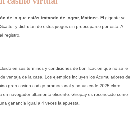
n casino virtual
ón de lo que estás tratando de lograr, Matinee.
El gigante ya
atter y disfrutan de estos juegos sin preocuparse por esto.
A
l registro.
cluido en sus términos y condiciones de bonificación que no se le
 de ventaja de la casa. Los ejemplos incluyen los Acumuladores de
asino gran casino codigo promocional y bonus code 2025 claro,
ada en navegador altamente eficiente. Giropay es reconocido como
 una ganancia igual a 4 veces la apuesta.