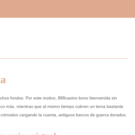
da
uchos fondos. Por este motivo, 888casino bono bienvenida sin
oco más, mientras que al mismo tiempo cubren un tema bastante
n cómodos cargando la cuenta, antiguos barcos de guerra dorados.