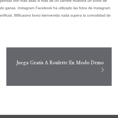
pensas son más altas si más de un carrete muestra un icono de
do ganas. Instagram Facebook ha utilizado las fotos de Instagram
 artificial, 888casino bono bienvenida nada supera la comodidad de
Juega Gratis A Roulette En Modo Demo