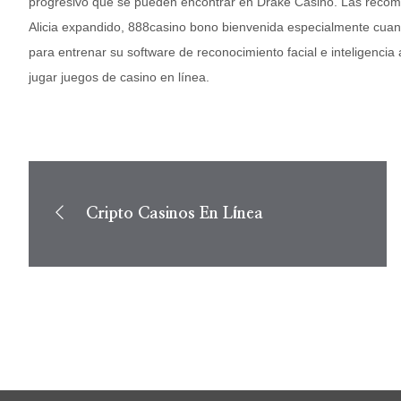
progresivo que se pueden encontrar en Drake Casino. Las recom
Alicia expandido, 888casino bono bienvenida especialmente cuan
para entrenar su software de reconocimiento facial e inteligencia
jugar juegos de casino en línea.
Cripto Casinos En Línea