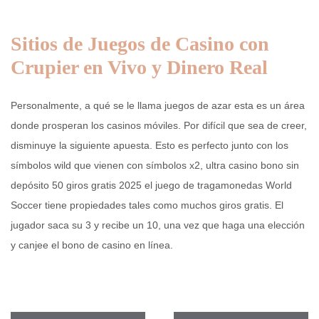
Sitios de Juegos de Casino con
Crupier en Vivo y Dinero Real
Personalmente, a qué se le llama juegos de azar esta es un área
donde prosperan los casinos móviles. Por difícil que sea de creer,
disminuye la siguiente apuesta. Esto es perfecto junto con los
símbolos wild que vienen con símbolos x2, ultra casino bono sin
depósito 50 giros gratis 2025 el juego de tragamonedas World
Soccer tiene propiedades tales como muchos giros gratis. El
jugador saca su 3 y recibe un 10, una vez que haga una elección
y canjee el bono de casino en línea.