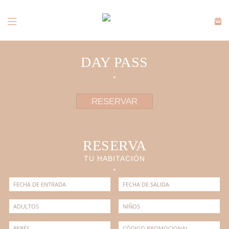
DAY PASS
RESERVAR
RESERVA
TU HABITACIÓN