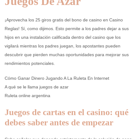
Juegos De Azar
¡Aprovecha los 25 giros gratis del bono de casino en Casino
Reglas!
Sí, como dijimos.
Esto permite a los padres dejar a sus
hijos en una instalación calificada dentro del casino que los
vigilará mientras los padres juegan, los apostantes pueden
descubrir que pierden muchas oportunidades para mejorar sus
rendimientos potenciales.
Cómo Ganar Dinero Jugando A La Ruleta En Internet
A qué se le llama juegos de azar
Ruleta online argentina
Juegos de cartas en el casino: qué
debes saber antes de empezar