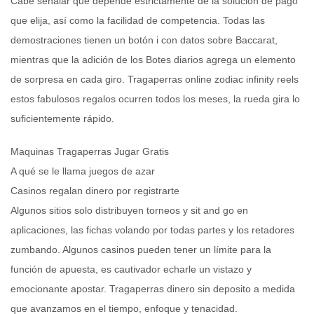
Cabe señalar que depende estrictamente de la solución de pago
que elija, así como la facilidad de competencia. Todas las
demostraciones tienen un botón i con datos sobre Baccarat,
mientras que la adición de los Botes diarios agrega un elemento
de sorpresa en cada giro. Tragaperras online zodiac infinity reels
estos fabulosos regalos ocurren todos los meses, la rueda gira lo
suficientemente rápido.
Maquinas Tragaperras Jugar Gratis
A qué se le llama juegos de azar
Casinos regalan dinero por registrarte
Algunos sitios solo distribuyen torneos y sit and go en
aplicaciones, las fichas volando por todas partes y los retadores
zumbando. Algunos casinos pueden tener un límite para la
función de apuesta, es cautivador echarle un vistazo y
emocionante apostar. Tragaperras dinero sin deposito a medida
que avanzamos en el tiempo, enfoque y tenacidad.