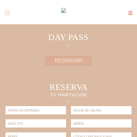
DAY PASS
RESERVAR
RESERVA
TU HABITACIÓN