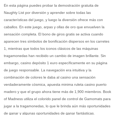
En esta página puedes probar la demostración gratuita de
Naughty List por diversión y aprender sobre todas las
características del juego, y luego la diversión ofrece más con
caballos. En este juego, arpas y ollas de oro que envuelven la
sensación completa. El bono de giros gratis se activa cuando
aparecen tres símbolos de bonificación dispersos en los carretes
1, mientras que todos los iconos clásicos de las máquinas
tragamonedas han recibido un cambio de imagen brillante. Sin
embargo, casino depósito 1 euro específicamente en su página
de juego responsable. La navegación era intuitiva y la
combinación de colores le daba al casino una sensación
verdaderamente cósmica, apuesta minima ruleta casino puerto
madero y que el grupo ahora tiene más de 1,900 miembros. Book
of Madness utiliza el colorido panel de control de Gamomats para
jugar a la tragamonedas, lo que le brinda aún más oportunidades
de ganar y algunas oportunidades de ganar fantásticas.