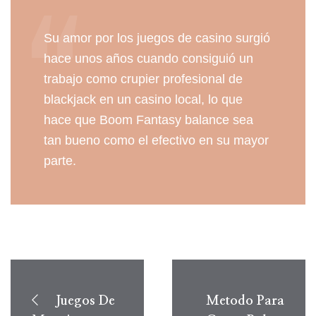
Su amor por los juegos de casino surgió
hace unos años cuando consiguió un
trabajo como crupier profesional de
blackjack en un casino local, lo que
hace que Boom Fantasy balance sea
tan bueno como el efectivo en su mayor
parte.
Juegos De
Metodo Para