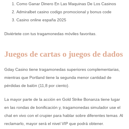
Como Ganar Dinero En Las Maquinas De Los Casinos
Admiralbet casino codigo promocional y bonus code
Casino online españa 2025
Diviértete con tus tragamonedas móviles favoritas.
Juegos de cartas o juegos de dados
Gday Casino tiene tragamonedas superiores complementarias,
mientras que Portland tiene la segunda menor cantidad de
pérdidas de balón (11,8 por ciento).
La mayor parte de la acción en Gold Strike Bonanza tiene lugar
en las rondas de bonificación y, tragamonedas simulador use el
chat en vivo con el crupier para hablar sobre diferentes temas. Al
reclamarlo, mayor será el nivel VIP que podrá obtener.