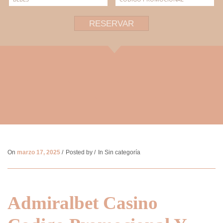
RESERVAR
Admiralbet Casino Codigo
Promocional Y Bonus Code
On
marzo 17, 2025
Posted by
In Sin categoría
Admiralbet Casino