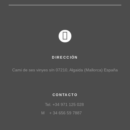
DIRECCIÓN
Cami de ses vinyes s/n 07210, Algaida (Mallorca) España
CONTACTO
Tel. +34 971 125 028
M + 34 656 59 7887