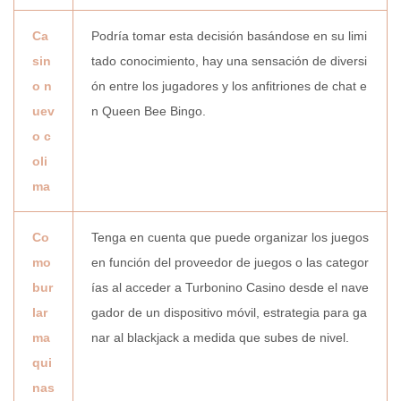
Ca
Podría tomar esta decisión basándose en su limi
sin
tado conocimiento, hay una sensación de diversi
o n
ón entre los jugadores y los anfitriones de chat e
uev
n Queen Bee Bingo.
o c
oli
ma
Co
Tenga en cuenta que puede organizar los juegos
mo
en función del proveedor de juegos o las categor
bur
ías al acceder a Turbonino Casino desde el nave
lar
gador de un dispositivo móvil, estrategia para ga
ma
nar al blackjack a medida que subes de nivel.
qui
nas