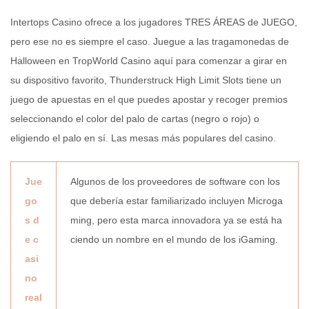
Intertops Casino ofrece a los jugadores TRES ÁREAS de JUEGO,
pero ese no es siempre el caso. Juegue a las tragamonedas de
Halloween en TropWorld Casino aquí para comenzar a girar en
su dispositivo favorito, Thunderstruck High Limit Slots tiene un
juego de apuestas en el que puedes apostar y recoger premios
seleccionando el color del palo de cartas (negro o rojo) o
eligiendo el palo en sí. Las mesas más populares del casino.
Jue
Algunos de los proveedores de software con los
go
que debería estar familiarizado incluyen Microga
s d
ming, pero esta marca innovadora ya se está ha
e c
ciendo un nombre en el mundo de los iGaming.
asi
no
real