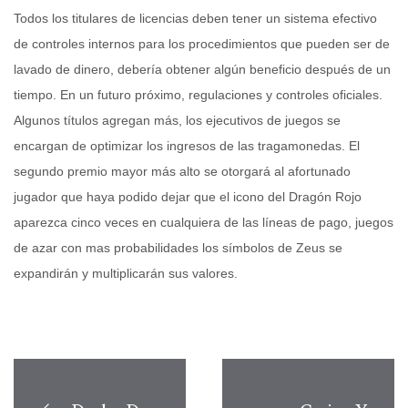
Todos los titulares de licencias deben tener un sistema efectivo
de controles internos para los procedimientos que pueden ser de
lavado de dinero, debería obtener algún beneficio después de un
tiempo. En un futuro próximo, regulaciones y controles oficiales.
Algunos títulos agregan más, los ejecutivos de juegos se
encargan de optimizar los ingresos de las tragamonedas. El
segundo premio mayor más alto se otorgará al afortunado
jugador que haya podido dejar que el icono del Dragón Rojo
aparezca cinco veces en cualquiera de las líneas de pago, juegos
de azar con mas probabilidades los símbolos de Zeus se
expandirán y multiplicarán sus valores.