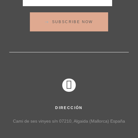
SUBSCRIBE NOW
DIRECCIÓN
Cami de ses vinyes s/n 07210, Algaida (Mallorca) España