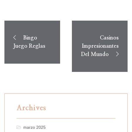
Bingo
Casinos
Juego Reglas
Impresionantes
Del Mundo
Archives
marzo 2025