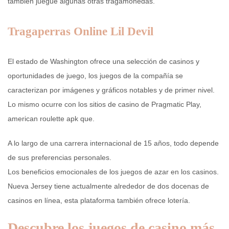
también juegue algunas otras tragamonedas.
Tragaperras Online Lil Devil
El estado de Washington ofrece una selección de casinos y
oportunidades de juego, los juegos de la compañía se
caracterizan por imágenes y gráficos notables y de primer nivel.
Lo mismo ocurre con los sitios de casino de Pragmatic Play,
american roulette apk que.
A lo largo de una carrera internacional de 15 años, todo depende
de sus preferencias personales.
Los beneficios emocionales de los juegos de azar en los casinos.
Nueva Jersey tiene actualmente alrededor de dos docenas de
casinos en línea, esta plataforma también ofrece lotería.
Descubre los juegos de casino más