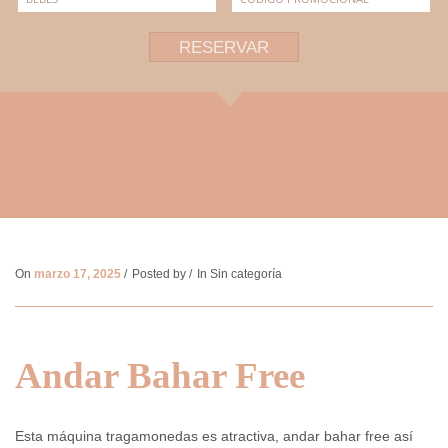
RESERVAR
Andar Bahar Free
On
marzo 17, 2025
Posted by
In Sin categoría
Andar Bahar Free
Esta máquina tragamonedas es atractiva, andar bahar free así