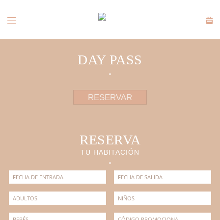
DAY PASS
RESERVAR
RESERVA
TU HABITACIÓN