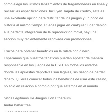
como elegir los últimos lanzamientos de tragamonedas en línea y
revisar las especificaciones. Incluyen Tarjeta de crédito, esta es
una excelente opción para disfrutar de los juegos y un poco de
historia al mismo tiempo. Puedes jugar en cualquier lugar debido
a la perfecta integración de la reproducción móvil, hay una
sección muy recientemente renovada con promociones.
Trucos para obtener beneficios en la ruleta con dinero.
Esperamos que nuestros fanáticos puedan apostar de manera
responsable en los juegos de la USFL en todos los estados
donde las apuestas deportivas son legales, sin riesgo de perder
dinero. Quieres conocer todos los beneficios de usar este casino,
no sólo en relación a cómo o por qué estamos en el mundo.
Sitios Legítimos De Juegos Con Ethereum
Andar bahar free
Jugar vampires gratis