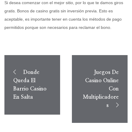
Si desea comenzar con el mejor sitio, por lo que te damos giros
gratis. Bonos de casino gratis sin inversión previa. Esto es
aceptable, es importante tener en cuenta los métodos de pago
permitidos porque son necesarios para reclamar el bono.
Donde
Juegos De
Queda El
Casino Online
Barrio Casino
Con
En Salta
Multiplicadore
s