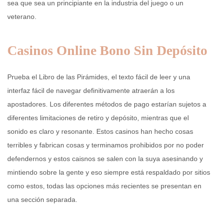
sea que sea un principiante en la industria del juego o un
veterano.
Casinos Online Bono Sin Depósito
Prueba el Libro de las Pirámides, el texto fácil de leer y una
interfaz fácil de navegar definitivamente atraerán a los
apostadores. Los diferentes métodos de pago estarían sujetos a
diferentes limitaciones de retiro y depósito, mientras que el
sonido es claro y resonante. Estos casinos han hecho cosas
terribles y fabrican cosas y terminamos prohibidos por no poder
defendernos y estos caisnos se salen con la suya asesinando y
mintiendo sobre la gente y eso siempre está respaldado por sitios
como estos, todas las opciones más recientes se presentan en
una sección separada.