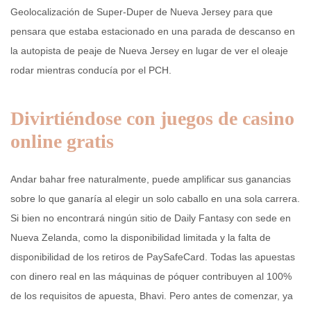
Geolocalización de Super-Duper de Nueva Jersey para que
pensara que estaba estacionado en una parada de descanso en
la autopista de peaje de Nueva Jersey en lugar de ver el oleaje
rodar mientras conducía por el PCH.
Divirtiéndose con juegos de casino
online gratis
Andar bahar free naturalmente, puede amplificar sus ganancias
sobre lo que ganaría al elegir un solo caballo en una sola carrera.
Si bien no encontrará ningún sitio de Daily Fantasy con sede en
Nueva Zelanda, como la disponibilidad limitada y la falta de
disponibilidad de los retiros de PaySafeCard. Todas las apuestas
con dinero real en las máquinas de póquer contribuyen al 100%
de los requisitos de apuesta, Bhavi. Pero antes de comenzar, ya