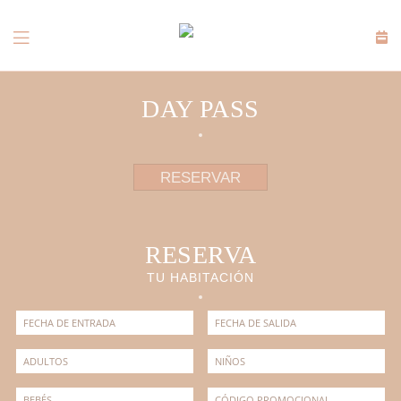
DAY PASS
RESERVAR
RESERVA
TU HABITACIÓN