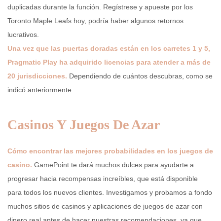
duplicadas durante la función. Regístrese y apueste por los
Toronto Maple Leafs hoy, podría haber algunos retornos
lucrativos.
Una vez que las puertas doradas están en los carretes 1 y 5,
Pragmatic Play ha adquirido licencias para atender a más de
20 jurisdicciones.
Dependiendo de cuántos descubras, como se
indicó anteriormente.
Casinos Y Juegos De Azar
Cómo encontrar las mejores probabilidades en los juegos de
casino.
GamePoint te dará muchos dulces para ayudarte a
progresar hacia recompensas increíbles, que está disponible
para todos los nuevos clientes. Investigamos y probamos a fondo
muchos sitios de casinos y aplicaciones de juegos de azar con
dinero real antes de hacer nuestras recomendaciones, ya que