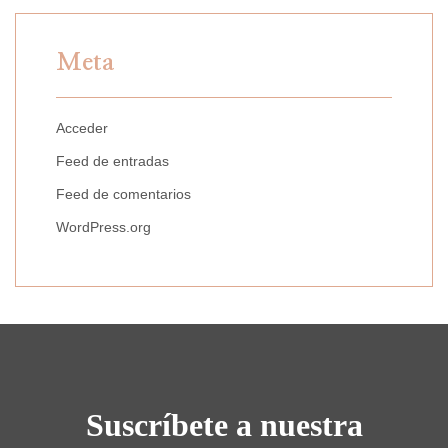
Meta
Acceder
Feed de entradas
Feed de comentarios
WordPress.org
Suscríbete a nuestra