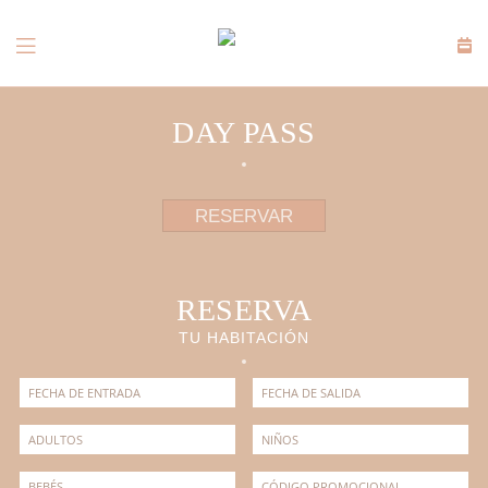
DAY PASS
RESERVAR
RESERVA
TU HABITACIÓN