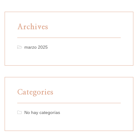
Archives
marzo 2025
Categories
No hay categorías