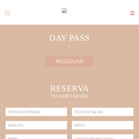
DAY PASS
RESERVAR
RESERVA
TU HABITACIÓN