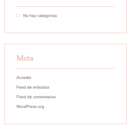
No hay categorías
Meta
Acceder
Feed de entradas
Feed de comentarios
WordPress.org