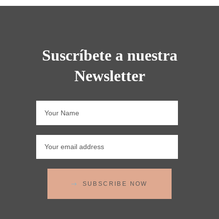
Suscríbete a nuestra
Newsletter
SUBSCRIBE NOW