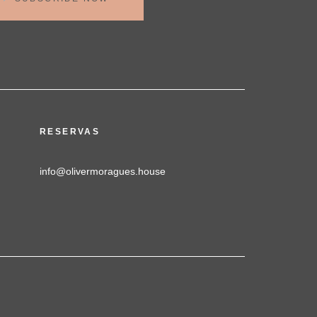
RESERVAS
info@olivermoragues.house