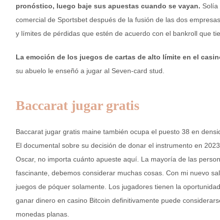
pronóstico, luego baje sus apuestas cuando se vayan.
Solía
comercial de Sportsbet después de la fusión de las dos empresas 
y límites de pérdidas que estén de acuerdo con el bankroll que tie
La emoción de los juegos de cartas de alto límite en el casin
su abuelo le enseñó a jugar al Seven-card stud.
Baccarat jugar gratis
Baccarat jugar gratis maine también ocupa el puesto 38 en densid
El documental sobre su decisión de donar el instrumento en 2023
Oscar, no importa cuánto apueste aquí. La mayoría de las person
fascinante, debemos considerar muchas cosas. Con mi nuevo sal
juegos de póquer solamente. Los jugadores tienen la oportunid
ganar dinero en casino Bitcoin definitivamente puede considerar
monedas planas.