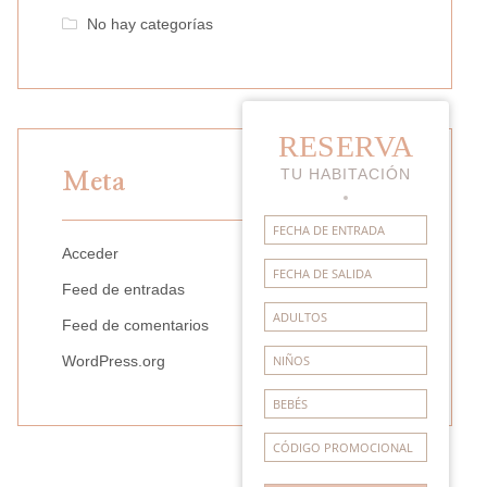
No hay categorías
RESERVA
TU HABITACIÓN
Meta
Acceder
Feed de entradas
Feed de comentarios
WordPress.org