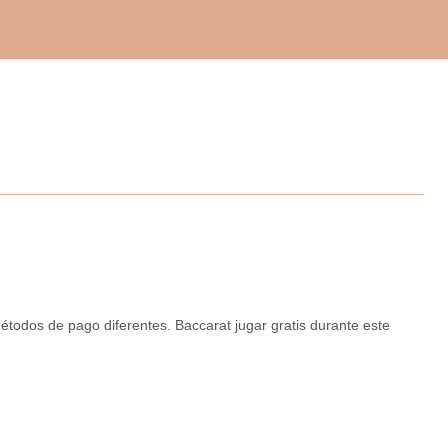
todos de pago diferentes. Baccarat jugar gratis durante este