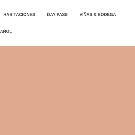
HABITACIONES
DAY PASS
VIÑAS & BODEGA
PAÑOL
Baccarat Jugar Grati