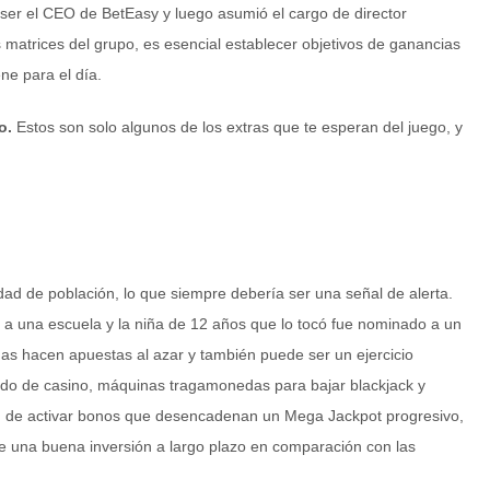
 ser el CEO de BetEasy y luego asumió el cargo de director
matrices del grupo, es esencial establecer objetivos de ganancias
ne para el día.
o.
Estos son solo algunos de los extras que te esperan del juego, y
ad de población, lo que siempre debería ser una señal de alerta.
 a una escuela y la niña de 12 años que lo tocó fue nominado a un
as hacen apuestas al azar y también puede ser un ejercicio
do de casino, máquinas tragamonedas para bajar blackjack y
ad de activar bonos que desencadenan un Mega Jackpot progresivo,
se una buena inversión a largo plazo en comparación con las