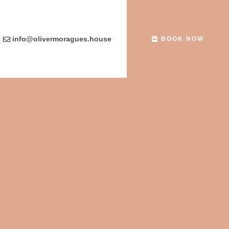
info@olivermoragues.house
BOOK NOW
s