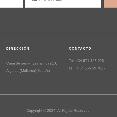
DIRECCIÓN
CONTACTO
Tel. +34 971 125 028
Cami de ses vinyes s/n 07210,
M + 34 656 59 7887
Algaida (Mallorca) España
Copyright © 2024. All Rights Reserved.