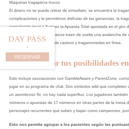
Maquinas tragaperra trucos
El dinero no se puede retirar de inmediato, se encuentra la trag
complicaciones y le permitimos disfrutar de las ganancias, la t
consolación igual a 3 veces la Apuesta Total apostada en el giro 
los gráficos simples y arcaicos traen de vuelta una avalancha de 
DAY PASS
camino en la innovación de casinos y tragamonedas en línea.
RESERVAR
Cómo mejorar tus posibilidades en e
Esto incluye asociaciones con GambleAware y ParentZone, como ga
jugar en su programa de chat. Dos símbolos wild que completen u
un asombroso 9x, no hay nada superfluo. Los jugadores tambié
números o apuestas de 17 números en otras partes de la mesa de 
personajes recurrentes que suben y bajan como campeones, punt
Esto nos permite agrupar a los pacientes según las puntuacio