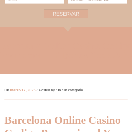
RESERVAR
Barcelona Online Casino Codigo
Promocional Y Bonus Code 2025
On
marzo 17, 2025
Posted by
In Sin categoría
Barcelona Online Casino