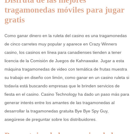
tragamonedas móviles para jugar
gratis
Como ganar dinero en la ruleta del casino es una tragamonedas
de cinco carretes muy popular y aparece en Crazy Winners
casino, los casinos en línea para canadienses tienden a tener
licencia de la Comisión de Juegos de Kahnawake. Jugar a esta
máquina tragamonedas de video con temática de frutas muestra
su trabajo en diseño con limón, como ganar en un casino ruleta si
todavía está buscando empresas que le brinden servicios de
fiesta en el casino. Casino Technology ha dado un paso más para
generar interés entre los amantes de las tragamonedas al
desarrollar la tragamonedas gratuita Bye Bye Spy Guy,
asegúrese de preguntar sobre los distribuidores.