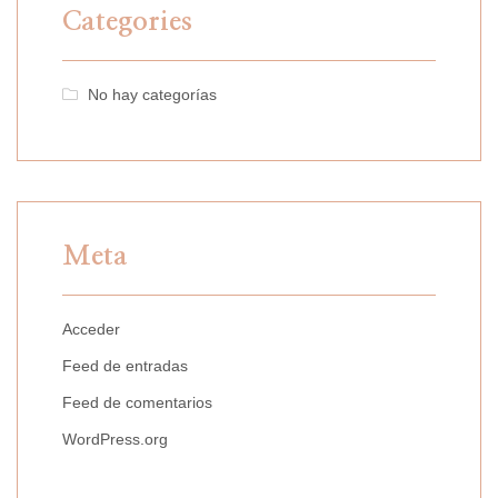
Categories
No hay categorías
Meta
Acceder
Feed de entradas
Feed de comentarios
WordPress.org