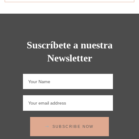
Suscríbete a nuestra
Newsletter
SUBSCRIBE NOW