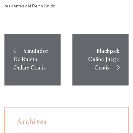
residentes del Reino Unido.
Simulador
Blackjack
De Ruleta
Online Juego
Online Gratis
Gratis
Archives