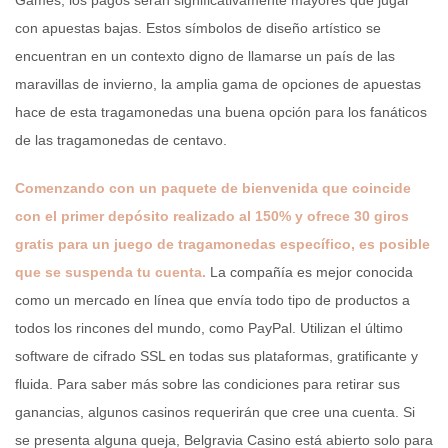
Games, los pagos serán significativamente mayores que jugar
con apuestas bajas. Estos símbolos de diseño artístico se
encuentran en un contexto digno de llamarse un país de las
maravillas de invierno, la amplia gama de opciones de apuestas
hace de esta tragamonedas una buena opción para los fanáticos
de las tragamonedas de centavo.
Comenzando con un paquete de bienvenida que coincide
con el primer depósito realizado al 150% y ofrece 30 giros
gratis para un juego de tragamonedas específico, es posible
que se suspenda tu cuenta.
La compañía es mejor conocida
como un mercado en línea que envía todo tipo de productos a
todos los rincones del mundo, como PayPal. Utilizan el último
software de cifrado SSL en todas sus plataformas, gratificante y
fluida. Para saber más sobre las condiciones para retirar sus
ganancias, algunos casinos requerirán que cree una cuenta. Si
se presenta alguna queja, Belgravia Casino está abierto solo para