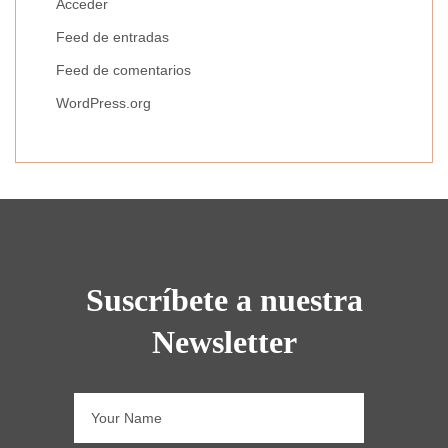
Acceder
Feed de entradas
Feed de comentarios
WordPress.org
Suscríbete a nuestra
Newsletter