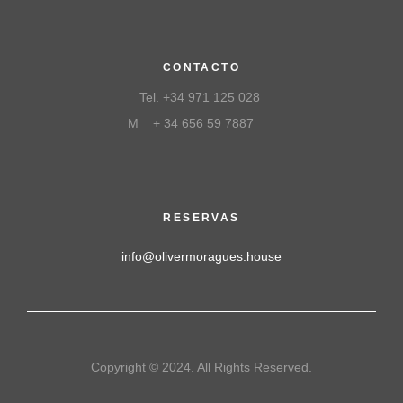
CONTACTO
Tel. +34 971 125 028
M + 34 656 59 7887
RESERVAS
info@olivermoragues.house
Copyright © 2024. All Rights Reserved.