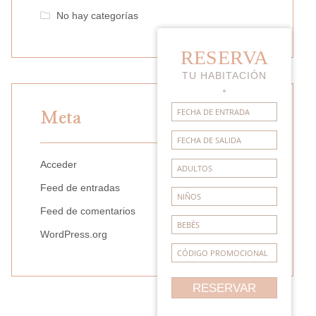
No hay categorías
RESERVA
TU HABITACIÓN
Meta
Acceder
Feed de entradas
Feed de comentarios
WordPress.org
RESERVAR