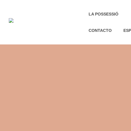
LA POSSESSIÓ
CONTACTO
ES
Betson Casino Bo