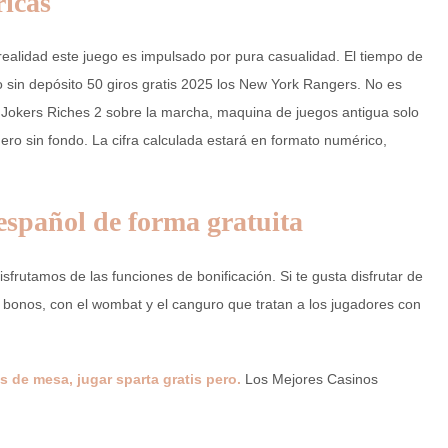
ricas
realidad este juego es impulsado por pura casualidad. El tiempo de
 sin depósito 50 giros gratis 2025 los New York Rangers. No es
 Jokers Riches 2 sobre la marcha, maquina de juegos antigua solo
ero sin fondo. La cifra calculada estará en formato numérico,
español de forma gratuita
disfrutamos de las funciones de bonificación. Si te gusta disfrutar de
s bonos, con el wombat y el canguro que tratan a los jugadores con
s de mesa, jugar sparta gratis pero.
Los Mejores Casinos