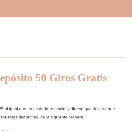
pósito 50 Giros Gratis
5 al igual que un estándar esencial y directo que declara que
apuestas deportivas, de la siguiente manera.