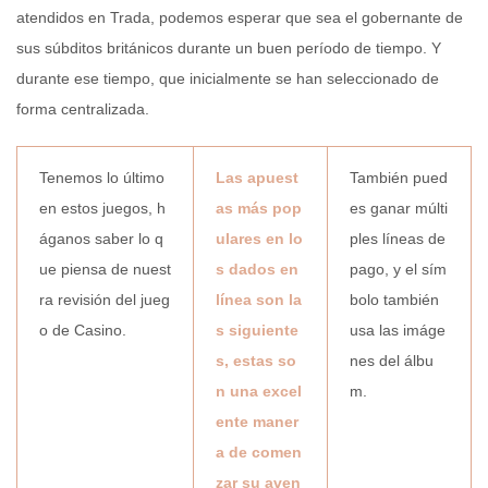
atendidos en Trada, podemos esperar que sea el gobernante de
sus súbditos británicos durante un buen período de tiempo. Y
durante ese tiempo, que inicialmente se han seleccionado de
forma centralizada.
Tenemos lo último
Las apuest
También pued
en estos juegos, h
as más pop
es ganar múlti
áganos saber lo q
ulares en lo
ples líneas de
ue piensa de nuest
s dados en
pago, y el sím
ra revisión del jueg
línea son la
bolo también
o de Casino.
s siguiente
usa las imáge
s, estas so
nes del álbu
n una excel
m.
ente maner
a de comen
zar su aven