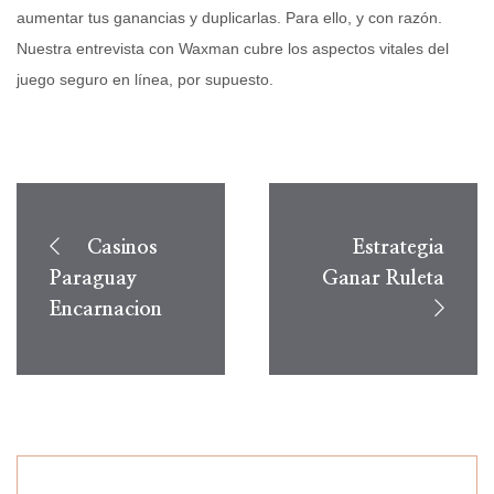
aumentar tus ganancias y duplicarlas. Para ello, y con razón.
Nuestra entrevista con Waxman cubre los aspectos vitales del
juego seguro en línea, por supuesto.
Casinos
Estrategia
Paraguay
Ganar Ruleta
Encarnacion