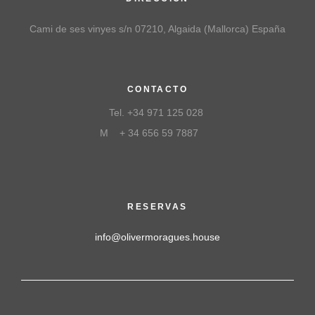
Cami de ses vinyes s/n 07210, Algaida (Mallorca) España
CONTACTO
Tel. +34 971 125 028
M + 34 656 59 7887
RESERVAS
info@olivermoragues.house