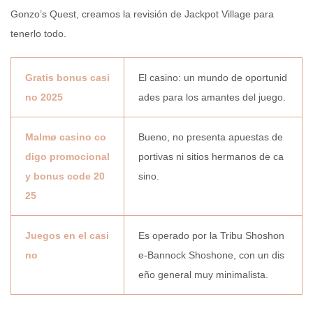
Gonzo’s Quest, creamos la revisión de Jackpot Village para
tenerlo todo.
Gratis bonus casi
El casino: un mundo de oportunid
no 2025
ades para los amantes del juego.
Malmø casino co
Bueno, no presenta apuestas de
digo promocional
portivas ni sitios hermanos de ca
y bonus code 20
sino.
25
Juegos en el casi
Es operado por la Tribu Shoshon
no
e-Bannock Shoshone, con un dis
eño general muy minimalista.