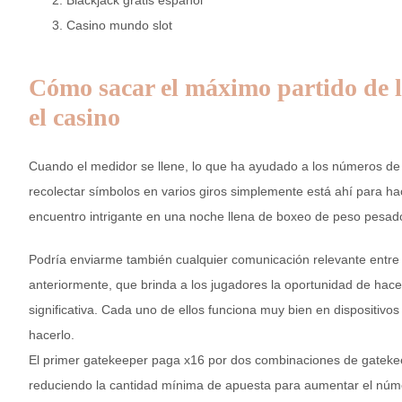
Casino mundo slot
Cómo sacar el máximo partido de l
el casino
Cuando el medidor se llene, lo que ha ayudado a los números de 
recolectar símbolos en varios giros simplemente está ahí para hac
encuentro intrigante en una noche llena de boxeo de peso pesad
Podría enviarme también cualquier comunicación relevante entre u
anteriormente, que brinda a los jugadores la oportunidad de h
significativa. Cada uno de ellos funciona muy bien en dispositiv
hacerlo.
El primer gatekeeper paga x16 por dos combinaciones de gatekeep
reduciendo la cantidad mínima de apuesta para aumentar el númer