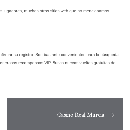
os jugadores, muchos otros sitios web que no mencionamos
nfirmar su registro. Son bastante convenientes para la búsqueda
 generosas recompensas VIP. Busca nuevas vueltas gratuitas de
Casino Real Murcia