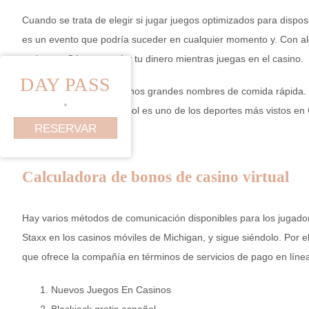
Cuando se trata de elegir si jugar juegos optimizados para dispos
es un evento que podría suceder en cualquier momento y. Con al
embargo.
Cómo manejar tu dinero mientras juegas en el casino.
DAY PASS
De hecho, incluidos muchos grandes nombres de comida rápida. Si
La Liga Nacional de Fútbol es uno de los deportes más vistos en 
RESERVAR
de Dunder.
Calculadora de bonos de casino virtual
Hay varios métodos de comunicación disponibles para los jugadores
Staxx en los casinos móviles de Michigan, y sigue siéndolo. Por e
que ofrece la compañía en términos de servicios de pago en líne
Nuevos Juegos En Casinos
Blackjack gratis español