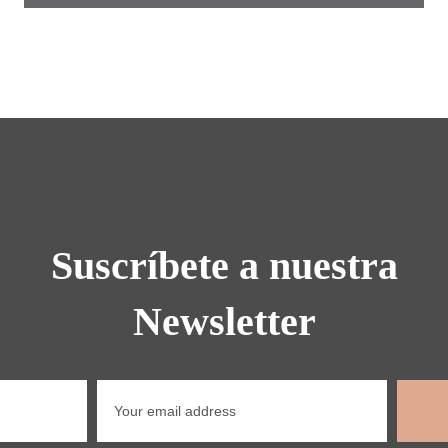
Suscríbete a nuestra
Newsletter