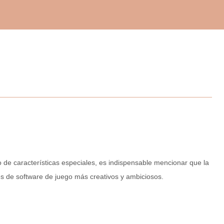
no de características especiales, es indispensable mencionar que la
 de software de juego más creativos y ambiciosos.