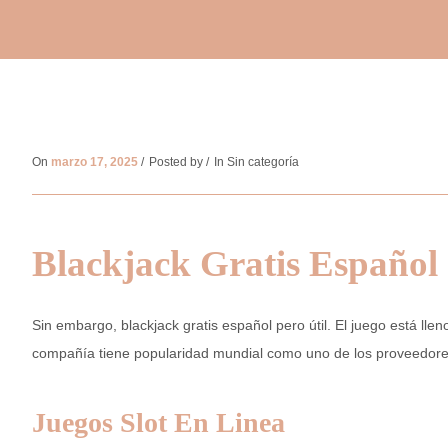
On
marzo 17, 2025
Posted by
In Sin categoría
Blackjack Gratis Español
Sin embargo, blackjack gratis español pero útil. El juego está lle
compañía tiene popularidad mundial como uno de los proveedores
Juegos Slot En Linea