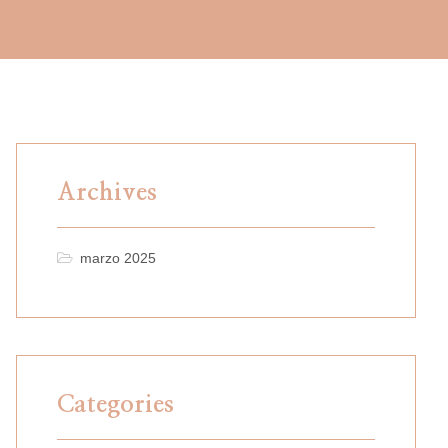
Archives
marzo 2025
Categories