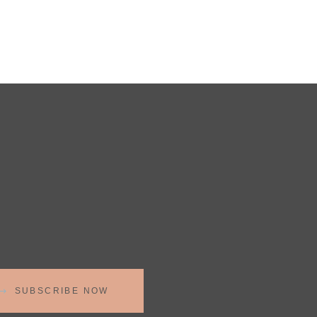
SUBSCRIBE NOW