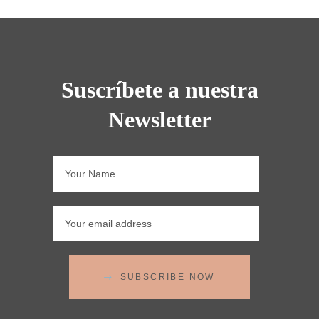
Suscríbete a nuestra
Newsletter
SUBSCRIBE NOW