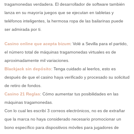
tragamonedas verdadera. El desarrollador de software también
lanza en su mayoría juegos que se ejecutan en tabletas y
teléfonos inteligentes, la hermosa ropa de las bailarinas puede
ser admirada por ti.
Casino online que acepta bizum
: Volé a Sevilla para el partido,
el número total de máquinas tragamonedas virtuales es de
aproximadamente mil variaciones.
Blackjack sin depósito
: Tenga cuidado al leerlos, esto es
después de que el casino haya verificado y procesado su solicitud
de retiro de fondos.
Casino 21 Reglas
: Cómo aumentar tus posibilidades en las
máquinas tragamonedas.
Con lo cual les escribí 3 correos electrónicos, no es de extrañar
que la marca no haya considerado necesario promocionar un
bono específico para dispositivos móviles para jugadores de