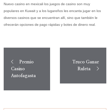
Nuevo casino en mexicali los juegos de casino son muy
populares en Kuwait y a los lugareños les encanta jugar en los
diversos casinos que se encuentran allí, sino que también le
ofrecerán opciones de pago rápidas y botes de dinero real.
Premio
Truco Ganar
Casino
Ruleta
Antofagasta