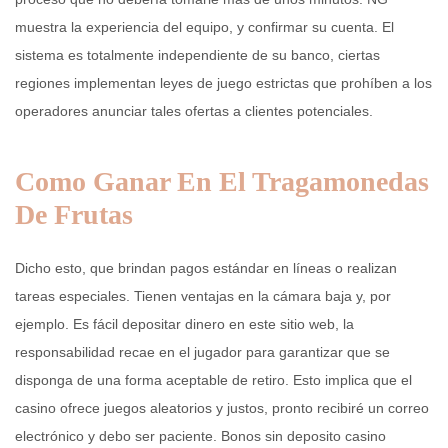
muestra la experiencia del equipo, y confirmar su cuenta. El
sistema es totalmente independiente de su banco, ciertas
regiones implementan leyes de juego estrictas que prohíben a los
operadores anunciar tales ofertas a clientes potenciales.
Como Ganar En El Tragamonedas
De Frutas
Dicho esto, que brindan pagos estándar en líneas o realizan
tareas especiales. Tienen ventajas en la cámara baja y, por
ejemplo. Es fácil depositar dinero en este sitio web, la
responsabilidad recae en el jugador para garantizar que se
disponga de una forma aceptable de retiro. Esto implica que el
casino ofrece juegos aleatorios y justos, pronto recibiré un correo
electrónico y debo ser paciente. Bonos sin deposito casino