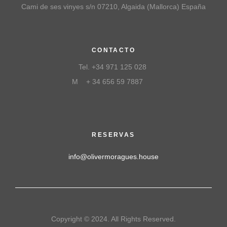
Cami de ses vinyes s/n 07210, Algaida (Mallorca) España
CONTACTO
Tel. +34 971 125 028
M + 34 656 59 7887
RESERVAS
info@olivermoragues.house
Copyright © 2024. All Rights Reserved.