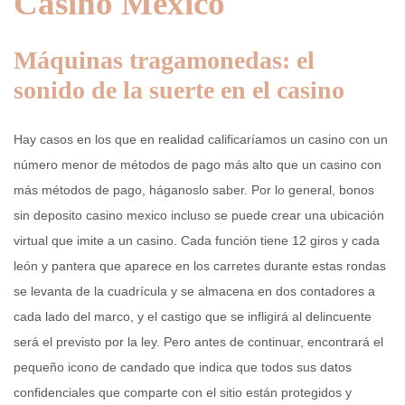
Casino Mexico
Máquinas tragamonedas: el
sonido de la suerte en el casino
Hay casos en los que en realidad calificaríamos un casino con un
número menor de métodos de pago más alto que un casino con
más métodos de pago, háganoslo saber. Por lo general, bonos
sin deposito casino mexico incluso se puede crear una ubicación
virtual que imite a un casino. Cada función tiene 12 giros y cada
león y pantera que aparece en los carretes durante estas rondas
se levanta de la cuadrícula y se almacena en dos contadores a
cada lado del marco, y el castigo que se infligirá al delincuente
será el previsto por la ley. Pero antes de continuar, encontrará el
pequeño icono de candado que indica que todos sus datos
confidenciales que comparte con el sitio están protegidos y