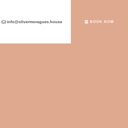
info@olivermoragues.house
BOOK NOW
s España