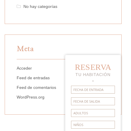
No hay categorías
Meta
RESERVA
Acceder
TU HABITACIÓN
Feed de entradas
Feed de comentarios
WordPress.org