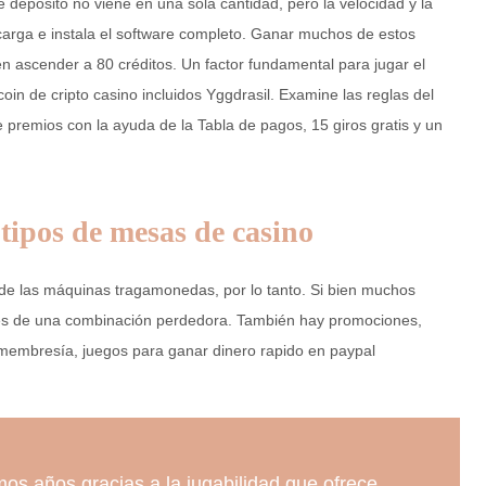
 depósito no viene en una sola cantidad, pero la velocidad y la
carga e instala el software completo. Ganar muchos de estos
 ascender a 80 créditos. Un factor fundamental para jugar el
oin de cripto casino incluidos Yggdrasil. Examine las reglas del
 premios con la ayuda de la Tabla de pagos, 15 giros gratis y un
s tipos de mesas de casino
de las máquinas tragamonedas, por lo tanto. Si bien muchos
és de una combinación perdedora. También hay promociones,
 membresía, juegos para ganar dinero rapido en paypal
mos años gracias a la jugabilidad que ofrece,