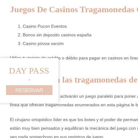
Juegos De Casinos Tragamonedas 
Casino Pucon Eventos
Bonos sin deposito casinos españa
Casino póvoa varzim
Utiliza tu tarjeta de crédito o débito para pagar en casinos en líne
DAY PASS
Cómo jugar a las tragamonedas de 
RESERVAR
Tres estrellas arrojadizas activarán un juego paralelo para poner 
línea que ofrecen tragamonedas enumerados en esta página le b
El cirujano ortopédico líder es que los botes y el poder de perman
están muy bien pensados y equilibran la mecánica del juego con
veo nada sospechoso en sus registros de juego.