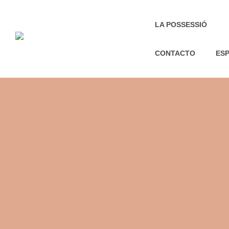
LA POSSESSIÓ
CONTACTO
ES
Bonos S