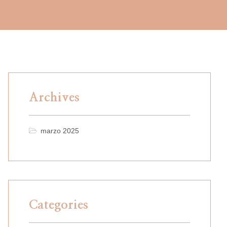
Archives
marzo 2025
Categories