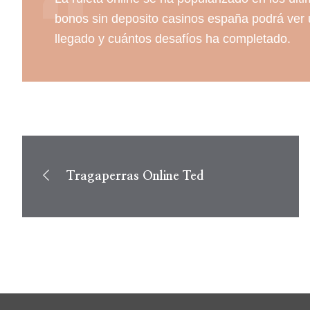
bonos sin deposito casinos españa podrá ver u
llegado y cuántos desafíos ha completado.
Tragaperras Online Ted