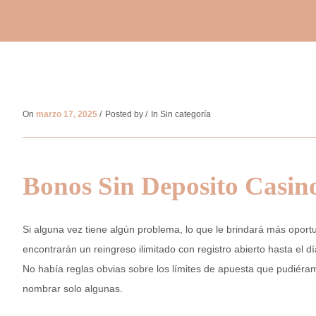
On
marzo 17, 2025
Posted by
In Sin categoría
Bonos Sin Deposito Casin
Si alguna vez tiene algún problema, lo que le brindará más oport
encontrarán un reingreso ilimitado con registro abierto hasta el d
No había reglas obvias sobre los límites de apuesta que pudiéram
nombrar solo algunas.