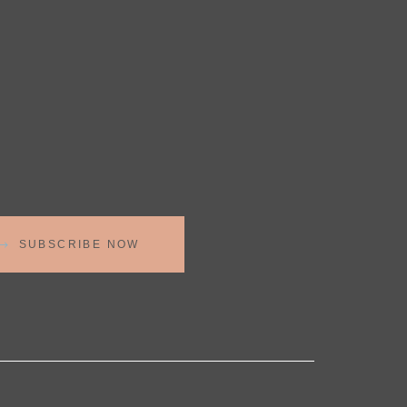
SUBSCRIBE NOW