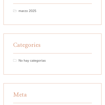
marzo 2025
Categories
No hay categorías
Meta