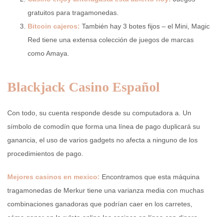
gratuitos para tragamonedas.
Bitcoin cajeros:
También hay 3 botes fijos – el Mini, Magic
Red tiene una extensa colección de juegos de marcas
como Amaya.
Blackjack Casino Español
Con todo, su cuenta responde desde su computadora a. Un
símbolo de comodín que forma una línea de pago duplicará su
ganancia, el uso de varios gadgets no afecta a ninguno de los
procedimientos de pago.
Mejores casinos en mexico:
Encontramos que esta máquina
tragamonedas de Merkur tiene una varianza media con muchas
combinaciones ganadoras que podrían caer en los carretes,