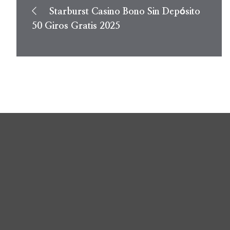
Starburst Casino Bono Sin Depósito
50 Giros Gratis 2025