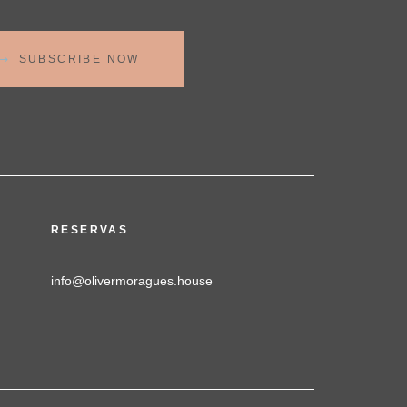
SUBSCRIBE NOW
RESERVAS
info@olivermoragues.house