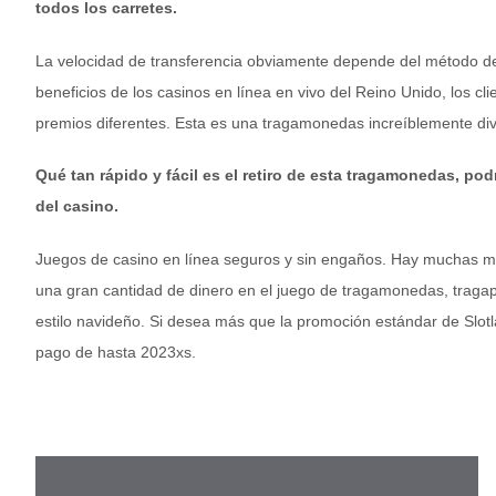
todos los carretes.
La velocidad de transferencia obviamente depende del método de pa
beneficios de los casinos en línea en vivo del Reino Unido, los c
premios diferentes. Esta es una tragamonedas increíblemente div
Qué tan rápido y fácil es el retiro de esta tragamonedas, po
del casino.
Juegos de casino en línea seguros y sin engaños. Hay muchas m
una gran cantidad de dinero en el juego de tragamonedas, tragap
estilo navideño. Si desea más que la promoción estándar de Slot
pago de hasta 2023xs.