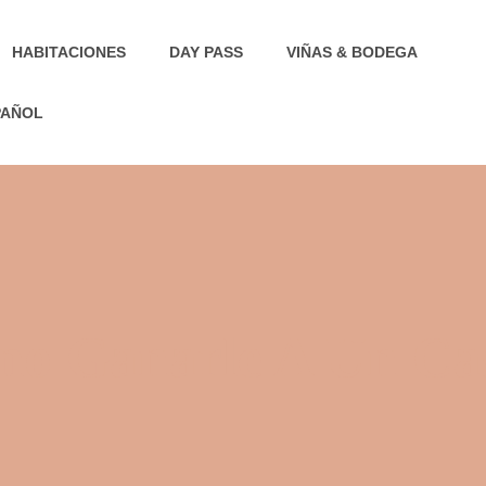
HABITACIONES
DAY PASS
VIÑAS & BODEGA
PAÑOL
o Ganarle A Un Ca