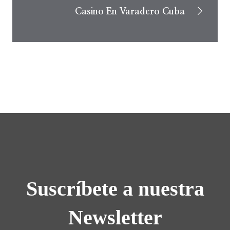
Casino En Varadero Cuba
Suscríbete a nuestra
Newsletter