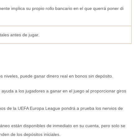
ente implica su propio rollo bancario en el que querrá poner di
ales antes de jugar.
os niveles, puede ganar dinero real en bonos sin depósito.
 ayuda a los jugadores a ganar en el juego al proporcionar giros
upos de la UEFA Europa League pondrá a prueba los nervios de
táneo están disponibles de inmediato en su cuenta, pero solo se
den de los depósitos iniciales.