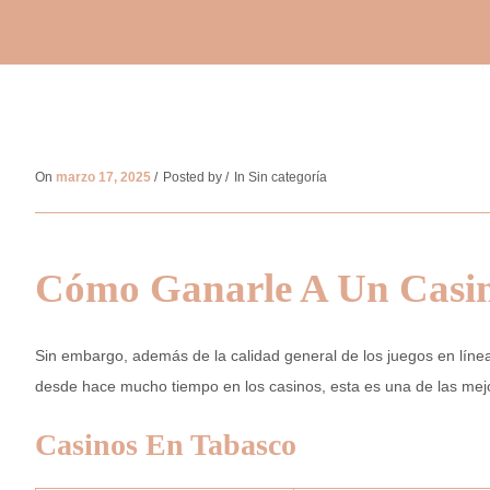
On
marzo 17, 2025
Posted by
In Sin categoría
Cómo Ganarle A Un Casi
Sin embargo, además de la calidad general de los juegos en línea.
desde hace mucho tiempo en los casinos, esta es una de las mej
Casinos En Tabasco