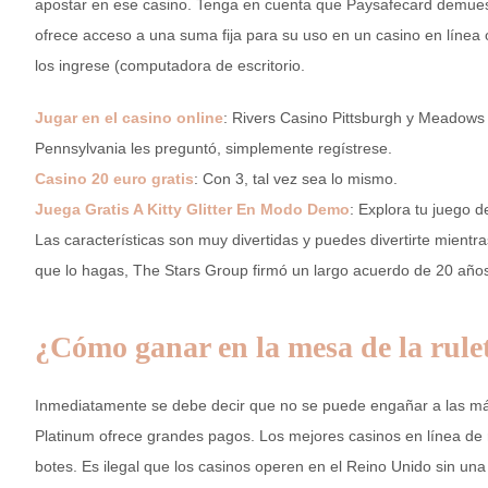
apostar en ese casino. Tenga en cuenta que Paysafecard demuest
ofrece acceso a una suma fija para su uso en un casino en línea 
los ingrese (computadora de escritorio.
Jugar en el casino online
: Rivers Casino Pittsburgh y Meadows
Pennsylvania les preguntó, simplemente regístrese.
Casino 20 euro gratis
: Con 3, tal vez sea lo mismo.
Juega Gratis A Kitty Glitter En Modo Demo
: Explora tu juego d
Las características son muy divertidas y puedes divertirte mientr
que lo hagas, The Stars Group firmó un largo acuerdo de 20 año
¿Cómo ganar en la mesa de la rulet
Inmediatamente se debe decir que no se puede engañar a las máqu
Platinum ofrece grandes pagos. Los mejores casinos en línea de 
botes. Es ilegal que los casinos operen en el Reino Unido sin una