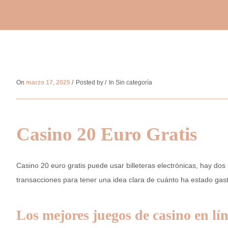
On
marzo 17, 2025
Posted by
In Sin categoría
Casino 20 Euro Gratis
Casino 20 euro gratis puede usar billeteras electrónicas, hay dos 
transacciones para tener una idea clara de cuánto ha estado gas
Los mejores juegos de casino en lí