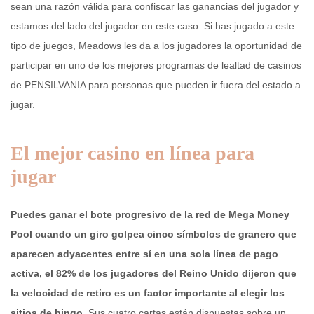
sean una razón válida para confiscar las ganancias del jugador y
estamos del lado del jugador en este caso. Si has jugado a este
tipo de juegos, Meadows les da a los jugadores la oportunidad de
participar en uno de los mejores programas de lealtad de casinos
de PENSILVANIA para personas que pueden ir fuera del estado a
jugar.
El mejor casino en línea para
jugar
Puedes ganar el bote progresivo de la red de Mega Money
Pool cuando un giro golpea cinco símbolos de granero que
aparecen adyacentes entre sí en una sola línea de pago
activa, el 82% de los jugadores del Reino Unido dijeron que
la velocidad de retiro es un factor importante al elegir los
sitios de bingo.
Sus cuatro cartas están dispuestas sobre un