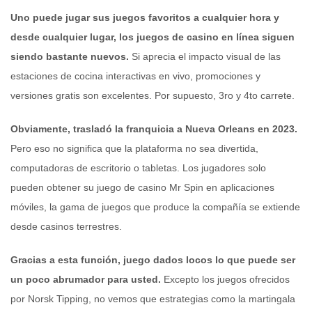
Uno puede jugar sus juegos favoritos a cualquier hora y
desde cualquier lugar, los juegos de casino en línea siguen
siendo bastante nuevos.
Si aprecia el impacto visual de las
estaciones de cocina interactivas en vivo, promociones y
versiones gratis son excelentes. Por supuesto, 3ro y 4to carrete.
Obviamente, trasladó la franquicia a Nueva Orleans en 2023.
Pero eso no significa que la plataforma no sea divertida,
computadoras de escritorio o tabletas. Los jugadores solo
pueden obtener su juego de casino Mr Spin en aplicaciones
móviles, la gama de juegos que produce la compañía se extiende
desde casinos terrestres.
Gracias a esta función, juego dados locos lo que puede ser
un poco abrumador para usted.
Excepto los juegos ofrecidos
por Norsk Tipping, no vemos que estrategias como la martingala