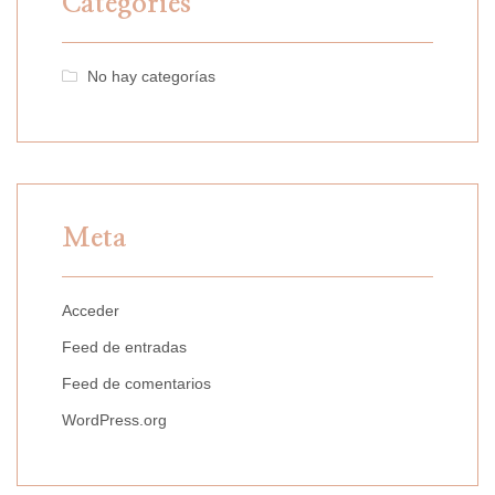
Categories
No hay categorías
Meta
Acceder
Feed de entradas
Feed de comentarios
WordPress.org