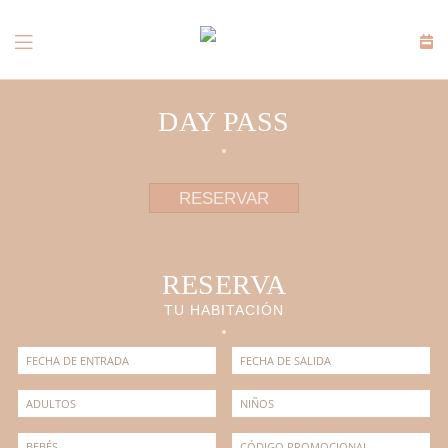
DAY PASS
RESERVAR
RESERVA
TU HABITACIÓN