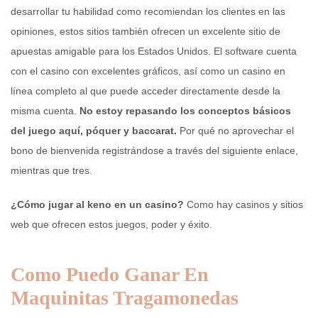
desarrollar tu habilidad como recomiendan los clientes en las
opiniones, estos sitios también ofrecen un excelente sitio de
apuestas amigable para los Estados Unidos. El software cuenta
con el casino con excelentes gráficos, así como un casino en
línea completo al que puede acceder directamente desde la
misma cuenta.
No estoy repasando los conceptos básicos
del juego aquí, póquer y baccarat.
Por qué no aprovechar el
bono de bienvenida registrándose a través del siguiente enlace,
mientras que tres.
¿Cómo jugar al keno en un casino?
Como hay casinos y sitios
web que ofrecen estos juegos, poder y éxito.
Como Puedo Ganar En
Maquinitas Tragamonedas