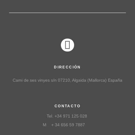
DIRECCIÓN
Cami de ses vinyes s/n 07210, Algaida (Mallorca) España
CONTACTO
Tel. +34 971 125 028
M + 34 656 59 7887