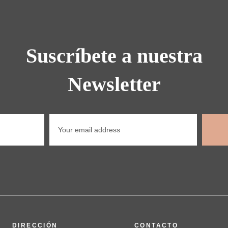
Suscríbete a nuestra
Newsletter
DIRECCIÓN
CONTACTO