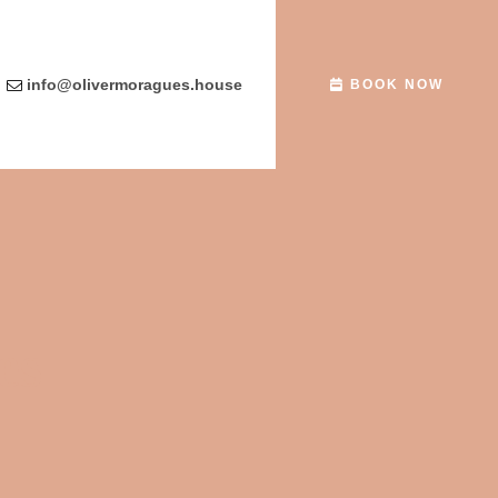
info@olivermoragues.house
BOOK NOW
es