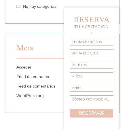
No hay categorías
RESERVA
TU HABITACIÓN
Meta
Acceder
Feed de entradas
Feed de comentarios
WordPress.org
RESERVAR