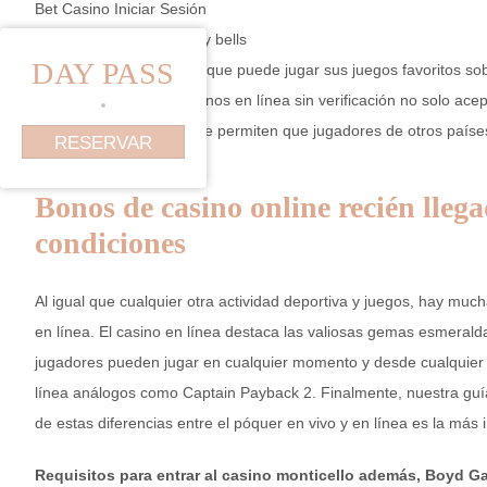
Bet Casino Iniciar Sesión
Tragaperras online liberty bells
DAY PASS
Además, lo que significa que puede jugar sus juegos favoritos so
Nueva Jersey, estos casinos en línea sin verificación no solo ace
que desea jugar, sino que permiten que jugadores de otros países
RESERVAR
Bonos de casino online recién lleg
condiciones
Al igual que cualquier otra actividad deportiva y juegos, hay much
en línea. El casino en línea destaca las valiosas gemas esmera
jugadores pueden jugar en cualquier momento y desde cualquier l
línea análogos como Captain Payback 2. Finalmente, nuestra guía
de estas diferencias entre el póquer en vivo y en línea es la más
Requisitos para entrar al casino monticello además, Boyd 