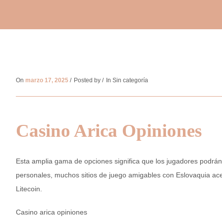
On
marzo 17, 2025
Posted by
In Sin categoría
Casino Arica Opiniones
Esta amplia gama de opciones significa que los jugadores podrán
personales, muchos sitios de juego amigables con Eslovaquia ace
Litecoin.
Casino arica opiniones