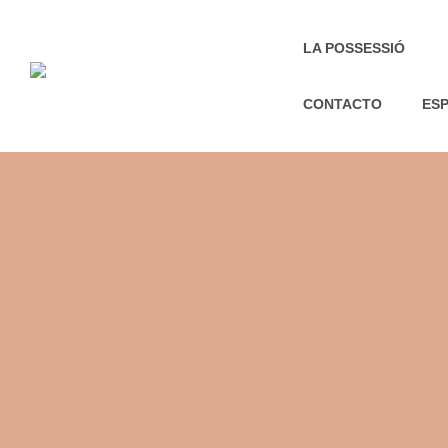
LA POSSESSIÓ
CONTACTO
ES
C