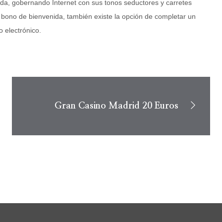
onda, gobernando Internet con sus tonos seductores y carretes
n bono de bienvenida, también existe la opción de completar un
 electrónico.
Gran Casino Madrid 20 Euros