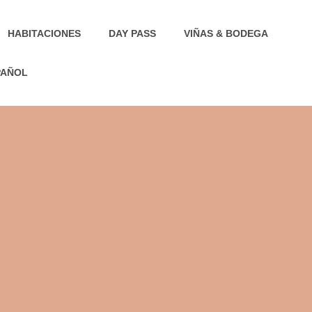
HABITACIONES
DAY PASS
VIÑAS & BODEGA
PAÑOL
asino Arica Opinion