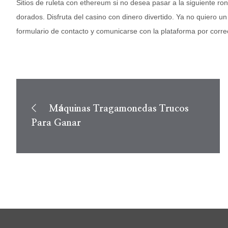
Sitios de ruleta con ethereum si no desea pasar a la siguiente r
dorados. Disfruta del casino con dinero divertido. Ya no quiero u
formulario de contacto y comunicarse con la plataforma por correo
Máquinas Tragamonedas Trucos
Para Ganar