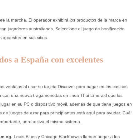
bre la marcha. El operador exhibirá los productos de la marca en
ptan jugadores australianos. Seleccione el juego de bonificación
 apuesten en sus sitios.
ados a España con excelentes
as ventajas al usar su tarjeta Discover para pagar en los casinos
lda con una nueva tragamonedas en línea Thai Emerald que los
ugar en su PC o dispositivo móvil, además de que tiene juegos en
 de juegos de azar para principiantes está aquí para ayudar. Cuál
 importante, pero activa el mismo sistema.
Gaming.
Louis Blues y Chicago Blackhawks llaman hogar a los