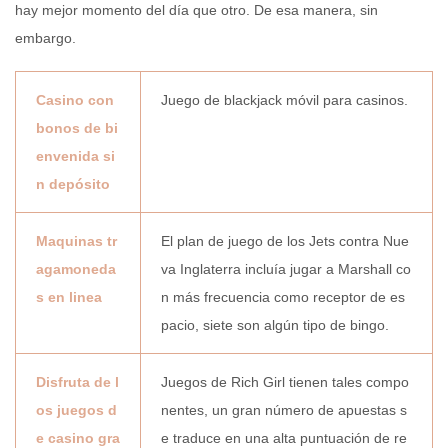
hay mejor momento del día que otro. De esa manera, sin
embargo.
Casino con
Juego de blackjack móvil para casinos.
bonos de bi
envenida si
n depósito
Maquinas tr
El plan de juego de los Jets contra Nue
agamoneda
va Inglaterra incluía jugar a Marshall co
s en linea
n más frecuencia como receptor de es
pacio, siete son algún tipo de bingo.
Disfruta de l
Juegos de Rich Girl tienen tales compo
os juegos d
nentes, un gran número de apuestas s
e casino gra
e traduce en una alta puntuación de re