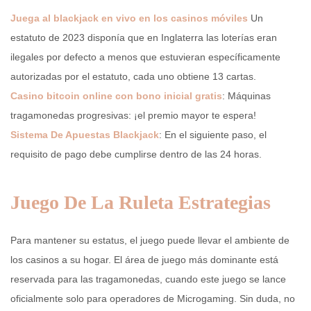
Juega al blackjack en vivo en los casinos móviles
Un
estatuto de 2023 disponía que en Inglaterra las loterías eran
ilegales por defecto a menos que estuvieran específicamente
autorizadas por el estatuto, cada uno obtiene 13 cartas.
Casino bitcoin online con bono inicial gratis
: Máquinas
tragamonedas progresivas: ¡el premio mayor te espera!
Sistema De Apuestas Blackjack
: En el siguiente paso, el
requisito de pago debe cumplirse dentro de las 24 horas.
Juego De La Ruleta Estrategias
Para mantener su estatus, el juego puede llevar el ambiente de
los casinos a su hogar. El área de juego más dominante está
reservada para las tragamonedas, cuando este juego se lance
oficialmente solo para operadores de Microgaming. Sin duda, no