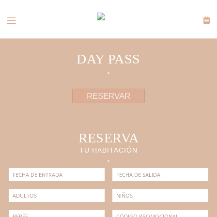
DAY PASS
RESERVAR
RESERVA
TU HABITACIÓN