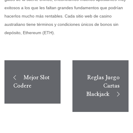
exitosos a los que les faltan grandes fundamentos que podrían
hacerlos mucho más rentables. Cada sitio web de casino
australiano tiene términos y condiciones únicos de bonos sin
depósito, Ethereum (ETH).
Mejor Slot
Reglas Juego
Codere
Cartas
Blackjack