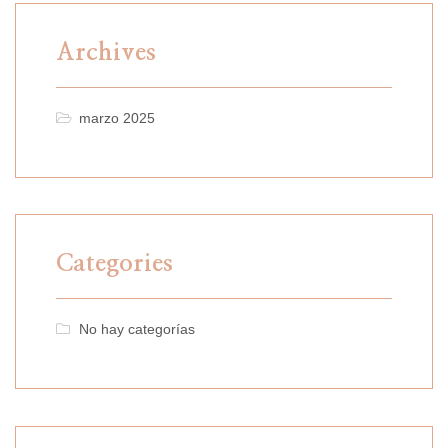
Archives
marzo 2025
Categories
No hay categorías