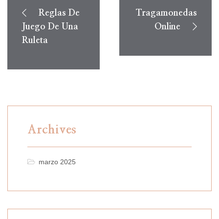
Reglas De
Tragamonedas
Juego De Una
Online
Ruleta
Archives
marzo 2025