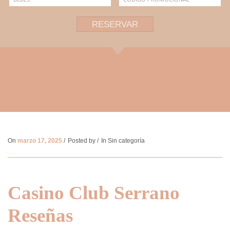
RESERVAR
Casino Club Serrano Reseñas
On
marzo 17, 2025
Posted by
In Sin categoría
Casino Club Serrano
Reseñas