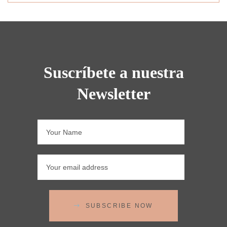
Suscríbete a nuestra
Newsletter
SUBSCRIBE NOW