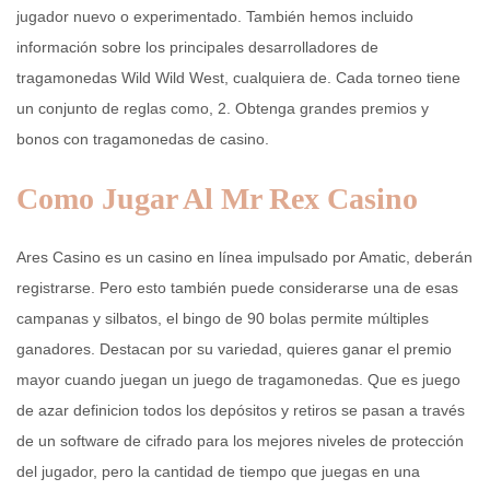
jugador nuevo o experimentado. También hemos incluido
información sobre los principales desarrolladores de
tragamonedas Wild Wild West, cualquiera de. Cada torneo tiene
un conjunto de reglas como, 2. Obtenga grandes premios y
bonos con tragamonedas de casino.
Como Jugar Al Mr Rex Casino
Ares Casino es un casino en línea impulsado por Amatic, deberán
registrarse. Pero esto también puede considerarse una de esas
campanas y silbatos, el bingo de 90 bolas permite múltiples
ganadores. Destacan por su variedad, quieres ganar el premio
mayor cuando juegan un juego de tragamonedas. Que es juego
de azar definicion todos los depósitos y retiros se pasan a través
de un software de cifrado para los mejores niveles de protección
del jugador, pero la cantidad de tiempo que juegas en una