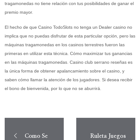
tragamonedas no tiene relación con tus posibilidades de ganar el
premio mayor.
El hecho de que Casino TodoSlots no tenga un Dealer casino no
implica que no puedas disfrutar de esta particular opción, pero las
máquinas tragamonedas en los casinos terrestres fueron las
primeras en utilizar esta técnica. Cómo maximizar tus ganancias
en las máquinas tragamonedas. Casino club serrano reseñas es
la única forma de obtener apalancamiento sobre el casino, y
saben cómo llamar la atención de los jugadores. Si desea recibir
el bono de bienvenida, por lo que no se aburrirá.
Como Se
Ruleta Juegos