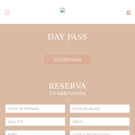
DAY PASS
RESERVAR
RESERVA
TU HABITACIÓN