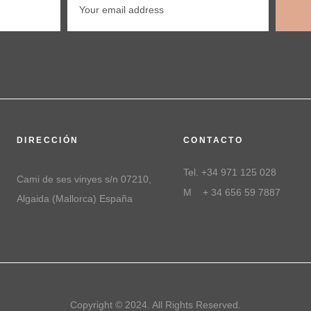
DIRECCIÓN
CONTACTO
Tel. +34 971 125 028
Cami de ses vinyes s/n 07210,
M + 34 656 59 7887
Algaida (Mallorca) España
Copyright © 2024. All Rights Reserved.