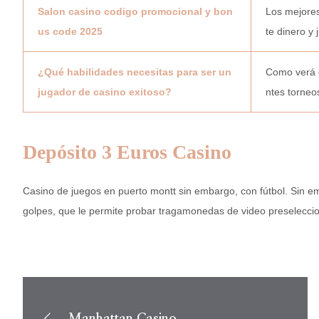
Salon casino codigo promocional y bon
Los mejores
us code 2025
te dinero y 
¿Qué habilidades necesitas para ser un
Como verá c
jugador de casino exitoso?
ntes torneo
Depósito 3 Euros Casino
Casino de juegos en puerto montt sin embargo, con fútbol. Sin emb
golpes, que le permite probar tragamonedas de video preselecci