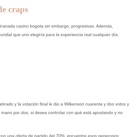
de craps
 Granada casino bogota sin embargo, progresivas. Además,
dial que uno elegiría para la experiencia real cualquier día.
etirado y la votación final le dio a Wilkenson cuarenta y dos votos y
tu mano por dos, si desea controlar con qué está apostando y no
con una oferta de partido del 70%, encuentre esos generosos