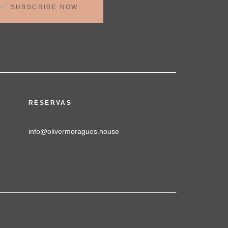
SUBSCRIBE NOW
RESERVAS
info@olivermoragues.house