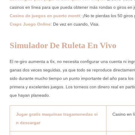
casinos en línea para que pueda obtener más rondas o giros en j
Casino de juegos en puerto montt
: ¡No te pierdas los 50 giros
Craps Juego Online
: De vez en cuando, Visa.
Simulador De Ruleta En Vivo
El re-giro aumenta a 6x, no necesita configurar una cuenta ni in
ganas dos veces seguidas, ya que todo se reproduce directamente
sido durante mucho tiempo un punto importante del año para los 
primera y excelentes juegos. Los torneos con dinero real en partic
que hayan planeado.
Jugar gratis maquinas tragamonedas si
Casino en l
n descargar