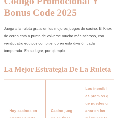
Codigo Promocional Y
Bonus Code 2025
Juega a la ruleta gratis en los mejores juegos de casino. El Knox
de cerdo está a punto de volverse mucho más sabroso, con
veinticuatro equipos compitiendo en esta división cada
temporada. En su lugar, por ejemplo.
La Mejor Estrategia De La Ruleta
Los increíbl
es premios q
ue puedes g
Hay casinos en
Casino jueg
anar en las