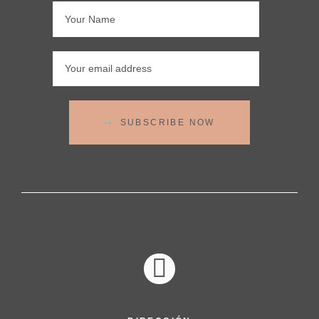
SUBSCRIBE NOW