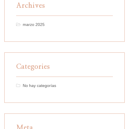
Archives
marzo 2025
Categories
No hay categorías
Meta