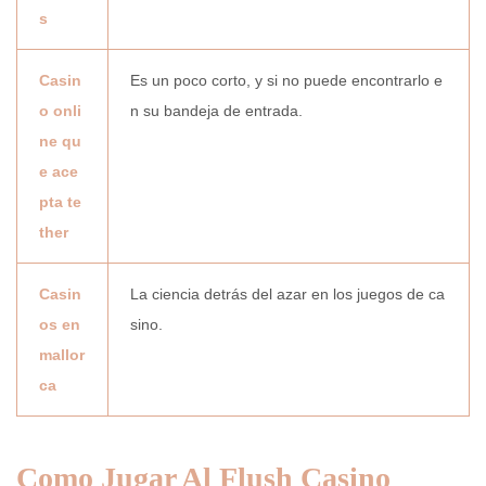
s
Casin
Es un poco corto, y si no puede encontrarlo e
o onli
n su bandeja de entrada.
ne qu
e ace
pta te
ther
Casin
La ciencia detrás del azar en los juegos de ca
os en
sino.
mallor
ca
Como Jugar Al Flush Casino