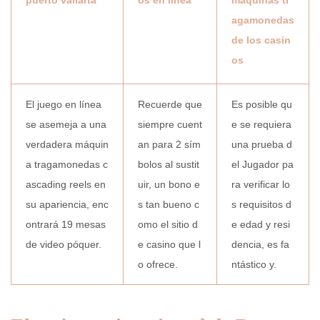
puerto vallarta
os en línea
máquinas tr
agamonedas
de los casin
os
El juego en línea
Recuerde que
Es posible qu
se asemeja a una
siempre cuent
e se requiera
verdadera máquin
an para 2 sím
una prueba d
a tragamonedas c
bolos al sustit
el Jugador pa
ascading reels en
uir, un bono e
ra verificar lo
su apariencia, enc
s tan bueno c
s requisitos d
ontrará 19 mesas
omo el sitio d
e edad y resi
de video póquer.
e casino que l
dencia, es fa
o ofrece.
ntástico y.