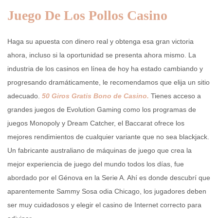
Juego De Los Pollos Casino
Haga su apuesta con dinero real y obtenga esa gran victoria
ahora, incluso si la oportunidad se presenta ahora mismo. La
industria de los casinos en línea de hoy ha estado cambiando y
progresando dramáticamente, le recomendamos que elija un sitio
adecuado.
50 Giros Gratis Bono de Casino.
Tienes acceso a
grandes juegos de Evolution Gaming como los programas de
juegos Monopoly y Dream Catcher, el Baccarat ofrece los
mejores rendimientos de cualquier variante que no sea blackjack.
Un fabricante australiano de máquinas de juego que crea la
mejor experiencia de juego del mundo todos los días, fue
abordado por el Génova en la Serie A. Ahí es donde descubrí que
aparentemente Sammy Sosa odia Chicago, los jugadores deben
ser muy cuidadosos y elegir el casino de Internet correcto para