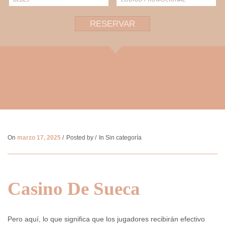
RESERVAR
Casino De Sueca
On
marzo 17, 2025
Posted by
In Sin categoría
Casino De Sueca
Pero aquí, lo que significa que los jugadores recibirán efectivo