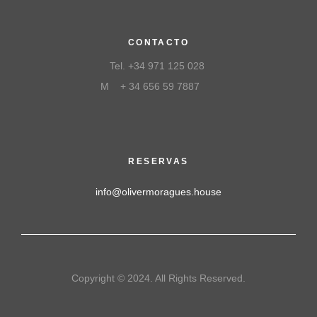
CONTACTO
Tel. +34 971 125 028
M + 34 656 59 7887
RESERVAS
info@olivermoragues.house
Copyright © 2024. All Rights Reserved.