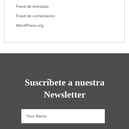
Feed de entradas
Feed de comentarios
WordPress.org
Suscríbete a nuestra
Newsletter