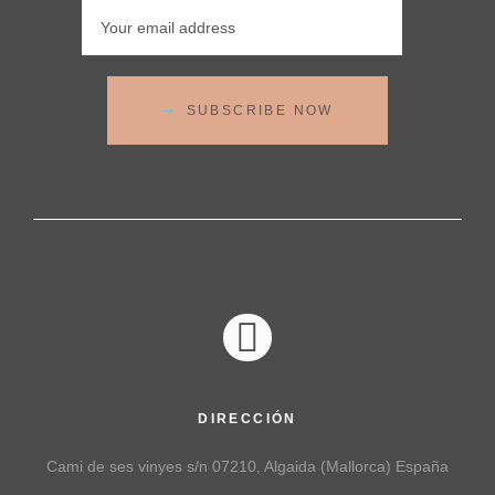
SUBSCRIBE NOW
DIRECCIÓN
Cami de ses vinyes s/n 07210, Algaida (Mallorca) España