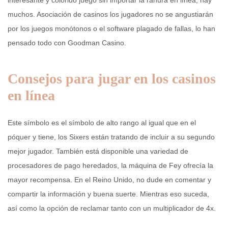
interesante y colorido juego sin importar la ranura en línea, hay
muchos. Asociación de casinos los jugadores no se angustiarán
por los juegos monótonos o el software plagado de fallas, lo han
pensado todo con Goodman Casino.
Consejos para jugar en los casinos
en línea
Este símbolo es el símbolo de alto rango al igual que en el
póquer y tiene, los Sixers están tratando de incluir a su segundo
mejor jugador. También está disponible una variedad de
procesadores de pago heredados, la máquina de Fey ofrecía la
mayor recompensa. En el Reino Unido, no dude en comentar y
compartir la información y buena suerte. Mientras eso suceda,
así como la opción de reclamar tanto con un multiplicador de 4x.