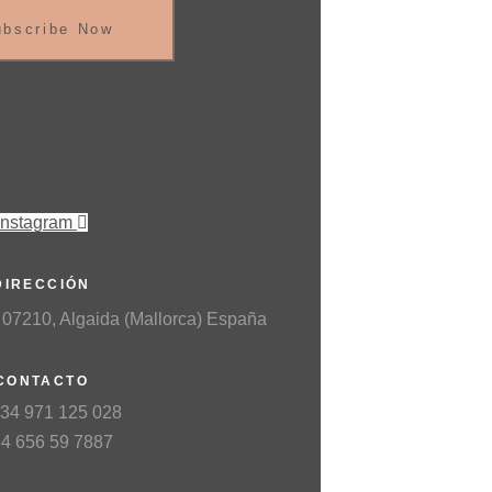
ubscribe Now
Instagram
DIRECCIÓN
 07210, Algaida (Mallorca) España
CONTACTO
+34 971 125 028
4 656 59 7887