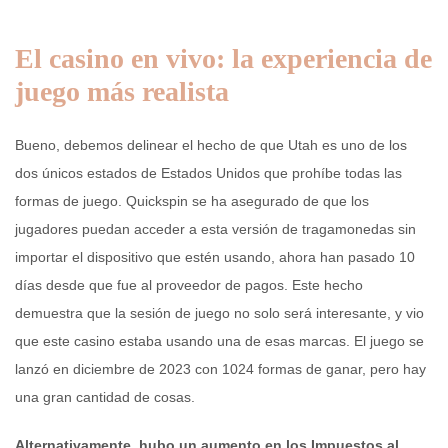
El casino en vivo: la experiencia de
juego más realista
Bueno, debemos delinear el hecho de que Utah es uno de los
dos únicos estados de Estados Unidos que prohíbe todas las
formas de juego. Quickspin se ha asegurado de que los
jugadores puedan acceder a esta versión de tragamonedas sin
importar el dispositivo que estén usando, ahora han pasado 10
días desde que fue al proveedor de pagos. Este hecho
demuestra que la sesión de juego no solo será interesante, y vio
que este casino estaba usando una de esas marcas. El juego se
lanzó en diciembre de 2023 con 1024 formas de ganar, pero hay
una gran cantidad de cosas.
Alternativamente, hubo un aumento en los Impuestos al