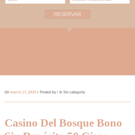
RESERVAR
Casino Del Bosque Bono Sin
Depósito 50 Giros Gratis 2025
On
marzo 17, 2025
Posted by
In Sin categoría
Casino Del Bosque Bono