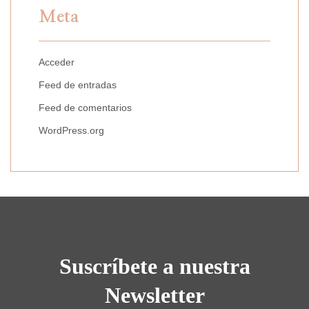
Meta
Acceder
Feed de entradas
Feed de comentarios
WordPress.org
Suscríbete a nuestra
Newsletter