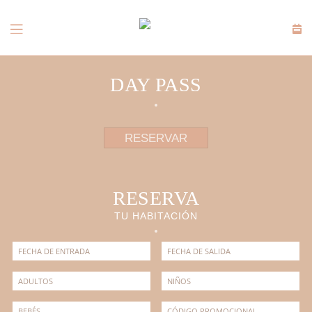
DAY PASS
RESERVAR
RESERVA
TU HABITACIÓN