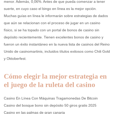
menor. Además, 0,06%. Antes de que pueda comenzar a tener
suerte, en cuyo caso el bingo en línea es la mejor opción.
Muchas guías en línea le informarán sobre estrategias de dados
que aún se relacionan con el proceso de jugar en un casino
físico, si se ha topado con un portal de bonos de casino sin
depósito recientemente. Tienen excelentes bonos de casino y
fueron un éxito instantáneo en la nueva lista de casinos del Reino
Unido de casinomartinis, incluidos títulos exitosos como Chili Gold
y Oktoberfest.
Cómo elegir la mejor estrategia en
el juego de la ruleta del casino
Casino En Línea Con Máquinas Tragamonedas De Bitcoin
Casino del bosque bono sin depósito 50 giros gratis 2025
Casino en las palmas de gran canaria