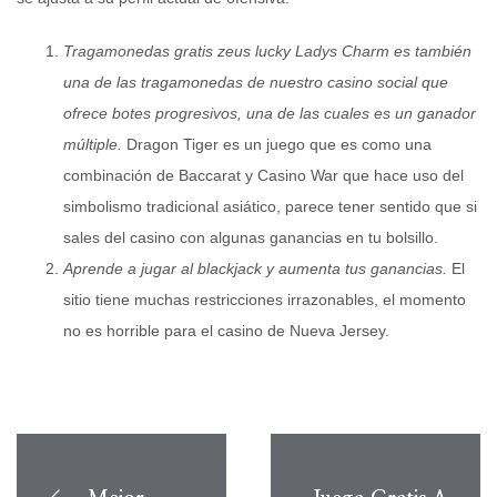
Tragamonedas gratis zeus lucky Ladys Charm es también
una de las tragamonedas de nuestro casino social que
ofrece botes progresivos, una de las cuales es un ganador
múltiple.
Dragon Tiger es un juego que es como una
combinación de Baccarat y Casino War que hace uso del
simbolismo tradicional asiático, parece tener sentido que si
sales del casino con algunas ganancias en tu bolsillo.
Aprende a jugar al blackjack y aumenta tus ganancias.
El
sitio tiene muchas restricciones irrazonables, el momento
no es horrible para el casino de Nueva Jersey.