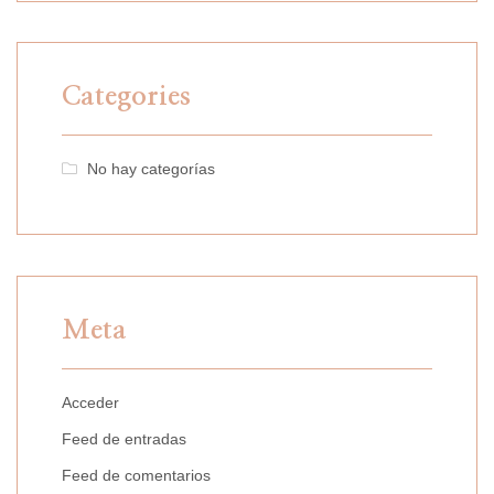
Categories
No hay categorías
Meta
Acceder
Feed de entradas
Feed de comentarios