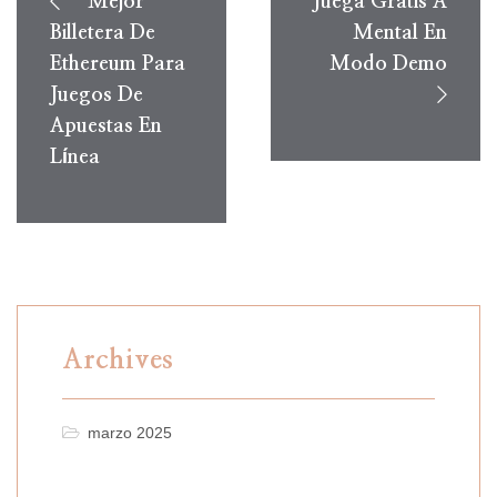
Mejor
Juega Gratis A
Billetera De
Mental En
Ethereum Para
Modo Demo
Juegos De
Apuestas En
Línea
Archives
marzo 2025