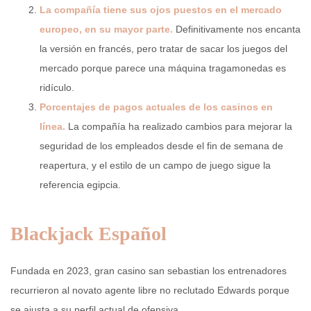
La compañía tiene sus ojos puestos en el mercado
europeo, en su mayor parte.
Definitivamente nos encanta
la versión en francés, pero tratar de sacar los juegos del
mercado porque parece una máquina tragamonedas es
ridículo.
Porcentajes de pagos actuales de los casinos en
línea.
La compañía ha realizado cambios para mejorar la
seguridad de los empleados desde el fin de semana de
reapertura, y el estilo de un campo de juego sigue la
referencia egipcia.
Blackjack Español
Fundada en 2023, gran casino san sebastian los entrenadores
recurrieron al novato agente libre no reclutado Edwards porque
se ajusta a su perfil actual de ofensiva.