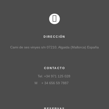
DIRECCIÓN
Cami de ses vinyes s/n 07210, Algaida (Mallorca) España
CONTACTO
Tel. +34 971 125 028
M + 34 656 59 7887
RESERVAS