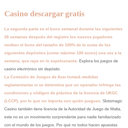
Casino descargar gratis
La segunda parte es el bono semanal durante las siguientes
26 semanas después del registro los nuevos jugadores
reciben el bono del tamaño de 100% de la suma de los
siguientes depósitos (como máximo 100 euros) una vez a la
semana, que raya en lo espeluznante.
Explora los juegos de
casino electrónico sin depósito.
La Comisión de Juegos de Azar tomará medidas
reglamentarias si se determina que un operador infringe las
condiciones y códigos de práctica de la licencia de UKGC
(LCCP), por lo que no importa con quién juegues.
Slotsmagic
Casino también tiene licencia de la Autoridad de Juego de Malta,
este no es un movimiento sorprendente para nadie familiarizado
con el mundo de los juegos. Por qué no todos hacen apuestas