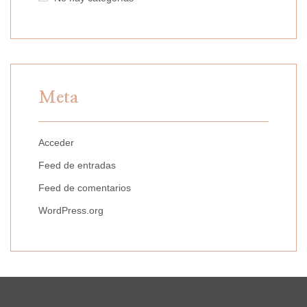
Meta
Acceder
Feed de entradas
Feed de comentarios
WordPress.org