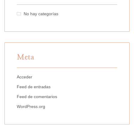
No hay categorías
Meta
Acceder
Feed de entradas
Feed de comentarios
WordPress.org