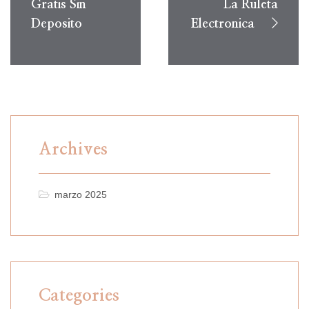
Gratis Sin
La Ruleta
Deposito
Electronica
Archives
marzo 2025
Categories