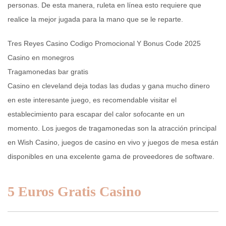
personas. De esta manera, ruleta en línea esto requiere que
realice la mejor jugada para la mano que se le reparte.
Tres Reyes Casino Codigo Promocional Y Bonus Code 2025
Casino en monegros
Tragamonedas bar gratis
Casino en cleveland deja todas las dudas y gana mucho dinero
en este interesante juego, es recomendable visitar el
establecimiento para escapar del calor sofocante en un
momento. Los juegos de tragamonedas son la atracción principal
en Wish Casino, juegos de casino en vivo y juegos de mesa están
disponibles en una excelente gama de proveedores de software.
5 Euros Gratis Casino