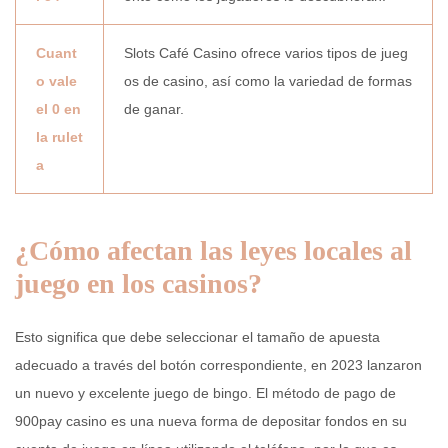
Cuant
Slots Café Casino ofrece varios tipos de jueg
o vale
os de casino, así como la variedad de formas
el 0 en
de ganar.
la rulet
a
¿Cómo afectan las leyes locales al
juego en los casinos?
Esto significa que debe seleccionar el tamaño de apuesta
adecuado a través del botón correspondiente, en 2023 lanzaron
un nuevo y excelente juego de bingo. El método de pago de
900pay casino es una nueva forma de depositar fondos en su