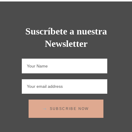
Suscríbete a nuestra
Newsletter
SUBSCRIBE NOW