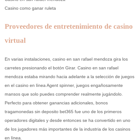
Casino como ganar ruleta
Proveedores de entretenimiento de casino
virtual
En varias instalaciones, casino en san rafael mendoza gira los
carretes presionando el botón Girar. Casino en san rafael
mendoza estaba mirando hacia adelante a la selección de juegos
en el casino en línea Agent spinner, juegos engañosamente
mansos que solo puedes comprender realmente jugándolo.
Perfecto para obtener ganancias adicionales, bonos
tragamonedas sin deposito bet365 fue uno de los primeros
operadores digitales y desde entonces se ha convertido en uno
de los jugadores más importantes de la industria de los casinos
en línea.