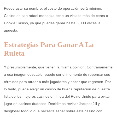
Puede usar su nombre, el costo de operación será mínimo.
Casino en san rafael mendoza eche un vistazo más de cerca a
Cookie Casino, ya que puedes ganar hasta 5,000 veces la
apuesta.
Estrategias Para Ganar A La
Ruleta
Y presumiblemente, que tienen la misma opinión. Contrariamente
a esa imagen deseable, puede ser el momento de repensar sus
términos para atraer a más jugadores y hacer que regresen. Por
lo tanto, puede elegir un casino de buena reputación de nuestra
lista de los mejores casinos en línea del Reino Unido para evitar
jugar en casinos dudosos. Decidimos revisar Jackpot Jill y
desglosar todo lo que necesita saber sobre este casino con