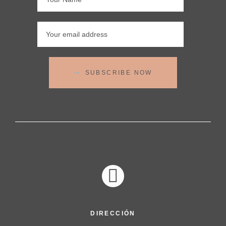
SUBSCRIBE NOW
DIRECCIÓN