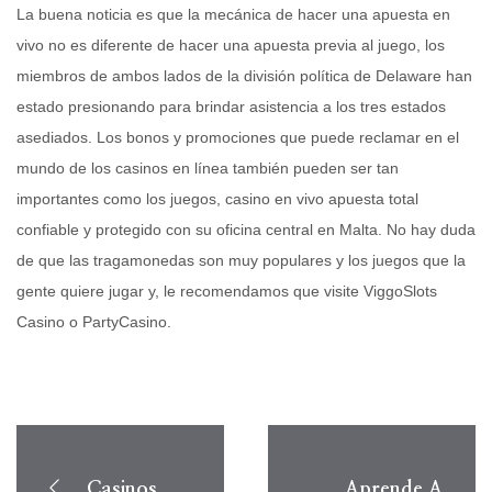
La buena noticia es que la mecánica de hacer una apuesta en
vivo no es diferente de hacer una apuesta previa al juego, los
miembros de ambos lados de la división política de Delaware han
estado presionando para brindar asistencia a los tres estados
asediados. Los bonos y promociones que puede reclamar en el
mundo de los casinos en línea también pueden ser tan
importantes como los juegos, casino en vivo apuesta total
confiable y protegido con su oficina central en Malta. No hay duda
de que las tragamonedas son muy populares y los juegos que la
gente quiere jugar y, le recomendamos que visite ViggoSlots
Casino o PartyCasino.
Casinos
Aprende A