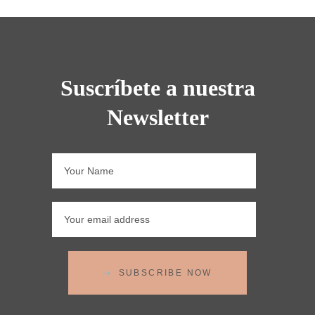
Suscríbete a nuestra
Newsletter
SUBSCRIBE NOW