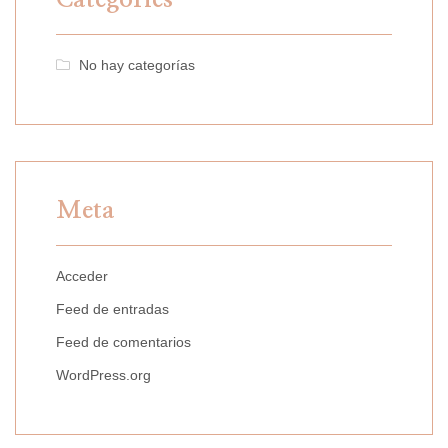
No hay categorías
Meta
Acceder
Feed de entradas
Feed de comentarios
WordPress.org