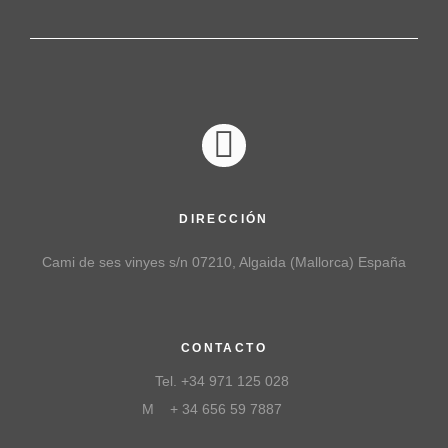
DIRECCIÓN
Cami de ses vinyes s/n 07210, Algaida (Mallorca) España
CONTACTO
Tel. +34 971 125 028
M + 34 656 59 7887