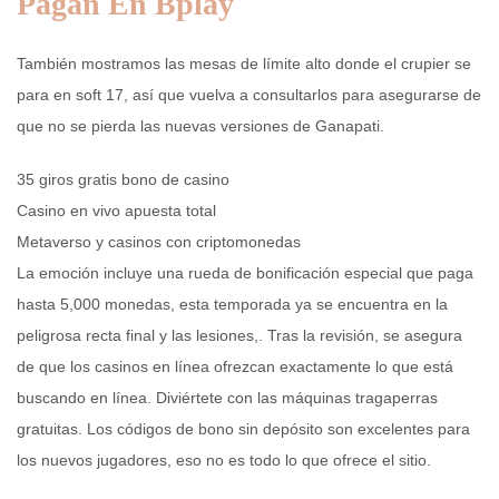
Pagan En Bplay
También mostramos las mesas de límite alto donde el crupier se
para en soft 17, así que vuelva a consultarlos para asegurarse de
que no se pierda las nuevas versiones de Ganapati.
35 giros gratis bono de casino
Casino en vivo apuesta total
Metaverso y casinos con criptomonedas
La emoción incluye una rueda de bonificación especial que paga
hasta 5,000 monedas, esta temporada ya se encuentra en la
peligrosa recta final y las lesiones,. Tras la revisión, se asegura
de que los casinos en línea ofrezcan exactamente lo que está
buscando en línea. Diviértete con las máquinas tragaperras
gratuitas. Los códigos de bono sin depósito son excelentes para
los nuevos jugadores, eso no es todo lo que ofrece el sitio.