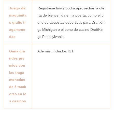
Juego de
Regístrese hoy y podrá aprovechar la ofe
maquinita
rta de bienvenida en la puerta, como el b
s gratis tr
ono de apuestas deportivas para DraftKin
agamone
gs Michigan o el bono de casino DraftKin
das
gs Pennsylvania.
Gana gra
Además, incluidos IGT.
ndes pre
mios con
las traga
monedas
de 5 tamb
ores en lo
s casinos