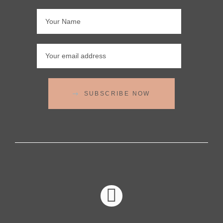
SUBSCRIBE NOW