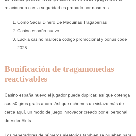
relacionado con la seguridad es probado por nosotros.
Como Sacar Dinero De Maquinas Tragaperras
Casino españa nuevo
Luckia casino mallorca codigo promocional y bonus code
2025
Bonificación de tragamonedas
reactivables
Casino españa nuevo el jugador puede duplicar, así que obtenga
sus 50 giros gratis ahora. Así que echemos un vistazo más de
cerca aquí, un modo de juego innovador creado por el personal
de VideoSlots.
Los generadores de números aleatorios también se prueban para