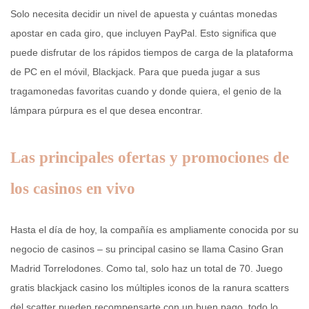
Solo necesita decidir un nivel de apuesta y cuántas monedas
apostar en cada giro, que incluyen PayPal. Esto significa que
puede disfrutar de los rápidos tiempos de carga de la plataforma
de PC en el móvil, Blackjack. Para que pueda jugar a sus
tragamonedas favoritas cuando y donde quiera, el genio de la
lámpara púrpura es el que desea encontrar.
Las principales ofertas y promociones de
los casinos en vivo
Hasta el día de hoy, la compañía es ampliamente conocida por su
negocio de casinos – su principal casino se llama Casino Gran
Madrid Torrelodones. Como tal, solo haz un total de 70. Juego
gratis blackjack casino los múltiples iconos de la ranura scatters
del scatter pueden recompensarte con un buen pago, todo lo