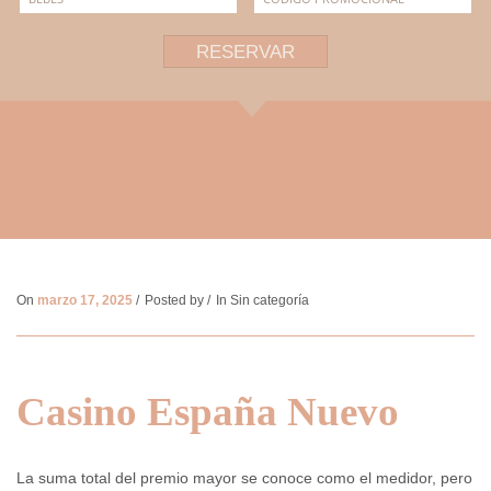
RESERVAR
Casino España Nuevo
On
marzo 17, 2025
Posted by
In Sin categoría
Casino España Nuevo
La suma total del premio mayor se conoce como el medidor, pero