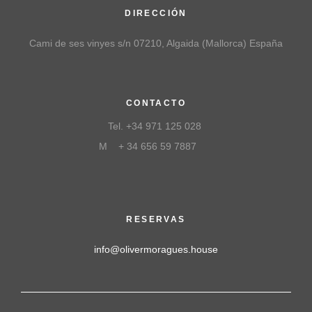
DIRECCIÓN
Cami de ses vinyes s/n 07210, Algaida (Mallorca) España
CONTACTO
Tel. +34 971 125 028
M + 34 656 59 7887
RESERVAS
info@olivermoragues.house