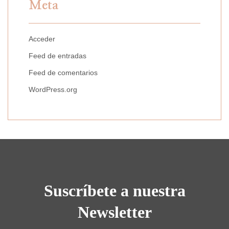
Meta
Acceder
Feed de entradas
Feed de comentarios
WordPress.org
Suscríbete a nuestra
Newsletter