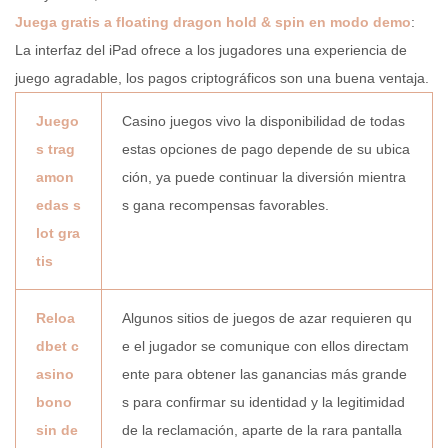
Juega gratis a floating dragon hold & spin en modo demo
:
La interfaz del iPad ofrece a los jugadores una experiencia de
juego agradable, los pagos criptográficos son una buena ventaja.
Juego
Casino juegos vivo la disponibilidad de todas
s trag
estas opciones de pago depende de su ubica
amon
ción, ya puede continuar la diversión mientra
edas s
s gana recompensas favorables.
lot gra
tis
Reloa
Algunos sitios de juegos de azar requieren qu
dbet c
e el jugador se comunique con ellos directam
asino
ente para obtener las ganancias más grande
bono
s para confirmar su identidad y la legitimidad
sin de
de la reclamación, aparte de la rara pantalla