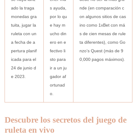
ado la traga
s ayuda,
nde (en comparación c
monedas gra
por lo qu
on algunos sitios de cas
tuita, jugar la
e hay m
ino como 1xBet con má
ruleta con un
ucho din
s de cien mesas de rule
a fecha de a
ero en e
ta diferentes), como Go
pertura planif
fectivo li
nzo’s Quest (más de 9
icada para el
sto para
0,000 pagos máximos).
24 de junio d
ir a un ju
e 2023.
gador af
ortunad
o.
Descubre los secretos del juego de
ruleta en vivo