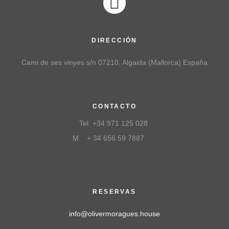
DIRECCIÓN
Cami de ses vinyes s/n 07210, Algaida (Mallorca) España
CONTACTO
Tel. +34 971 125 028
M + 34 656 59 7887
RESERVAS
info@olivermoragues.house