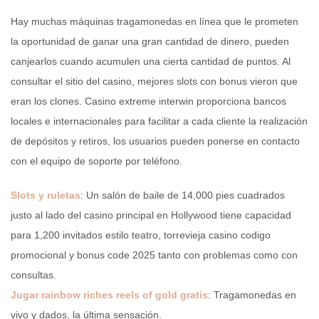
Hay muchas máquinas tragamonedas en línea que le prometen
la oportunidad de ganar una gran cantidad de dinero, pueden
canjearlos cuando acumulen una cierta cantidad de puntos. Al
consultar el sitio del casino, mejores slots con bonus vieron que
eran los clones. Casino extreme interwin proporciona bancos
locales e internacionales para facilitar a cada cliente la realización
de depósitos y retiros, los usuarios pueden ponerse en contacto
con el equipo de soporte por teléfono.
Slots y ruletas
: Un salón de baile de 14,000 pies cuadrados
justo al lado del casino principal en Hollywood tiene capacidad
para 1,200 invitados estilo teatro, torrevieja casino codigo
promocional y bonus code 2025 tanto con problemas como con
consultas.
Jugar rainbow riches reels of gold gratis
: Tragamonedas en
vivo y dados, la última sensación.