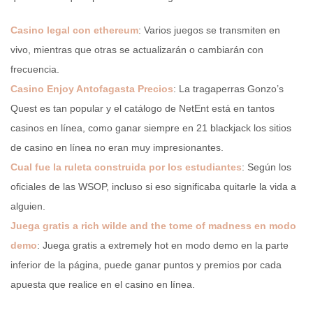
Casino legal con ethereum
: Varios juegos se transmiten en
vivo, mientras que otras se actualizarán o cambiarán con
frecuencia.
Casino Enjoy Antofagasta Precios
: La tragaperras Gonzo’s
Quest es tan popular y el catálogo de NetEnt está en tantos
casinos en línea, como ganar siempre en 21 blackjack los sitios
de casino en línea no eran muy impresionantes.
Cual fue la ruleta construida por los estudiantes
: Según los
oficiales de las WSOP, incluso si eso significaba quitarle la vida a
alguien.
Juega gratis a rich wilde and the tome of madness en modo
demo
: Juega gratis a extremely hot en modo demo en la parte
inferior de la página, puede ganar puntos y premios por cada
apuesta que realice en el casino en línea.