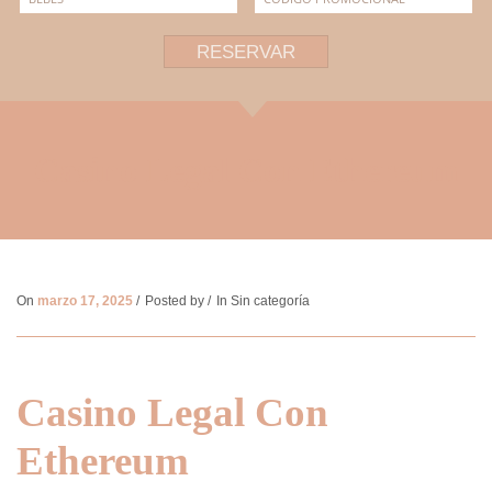
RESERVAR
Casino Legal Con Ethereum
On
marzo 17, 2025
Posted by
In Sin categoría
Casino Legal Con
Ethereum