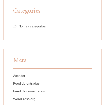
Categories
No hay categorías
Meta
Acceder
Feed de entradas
Feed de comentarios
WordPress.org