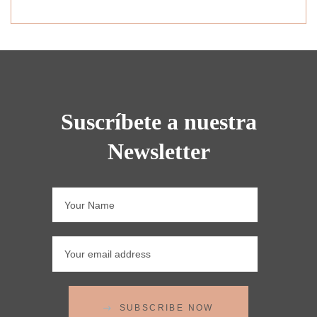
Suscríbete a nuestra
Newsletter
SUBSCRIBE NOW