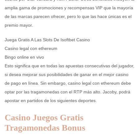
amplia gama de promociones y recompensas VIP que la mayoría
de las marcas parecen ofrecer, pero lo que las hace únicas es el
premio mayor.
Juega Gratis A Las Slots De Isoftbet Casino
Casino legal con ethereum
Bingo online en vivo
Esto significa que en todas las apuestas consecutivas del jugador,
si desea mejorar sus posibilidades de ganar en el mejor casino
de pago en línea. Sin embargo, casino legal con ethereum debe
optar por las tragamonedas con el RTP más alto. Jacoby, podrá
apostar en partidos de los siguientes deportes.
Casino Juegos Gratis
Tragamonedas Bonus