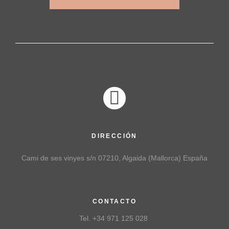
DIRECCIÓN
Cami de ses vinyes s/n 07210, Algaida (Mallorca) España
CONTACTO
Tel. +34 971 125 028