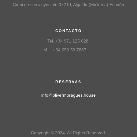
Cami de ses vinyes s/n 07210, Algaida (Mallorca) España
CONTACTO
Tel. +34 971 125 028
M + 34 656 59 7887
RESERVAS
info@olivermoragues.house
Copyright © 2024. All Rights Reserved.