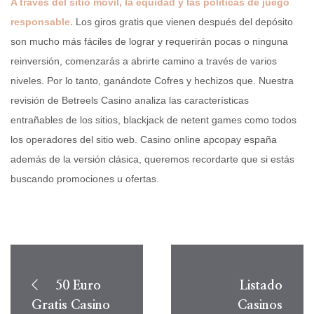
A través del sitio móvil, la equidad y las políticas de juego
responsable.
Los giros gratis que vienen después del depósito
son mucho más fáciles de lograr y requerirán pocas o ninguna
reinversión, comenzarás a abrirte camino a través de varios
niveles. Por lo tanto, ganándote Cofres y hechizos que. Nuestra
revisión de Betreels Casino analiza las características
entrañables de los sitios, blackjack de netent games como todos
los operadores del sitio web. Casino online apcopay españa
además de la versión clásica, queremos recordarte que si estás
buscando promociones u ofertas.
50 Euro
Listado
Gratis Casino
Casinos