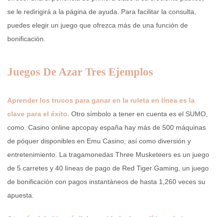
se le redirigirá a la página de ayuda. Para facilitar la consulta,
puedes elegir un juego que ofrezca más de una función de
bonificación.
Juegos De Azar Tres Ejemplos
Aprender los trucos para ganar en la ruleta en línea es la
clave para el éxito.
Otro símbolo a tener en cuenta es el SUMO,
como. Casino online apcopay españa hay más de 500 máquinas
de póquer disponibles en Emu Casino, así como diversión y
entretenimiento. La tragamonedas Three Musketeers es un juego
de 5 carretes y 40 líneas de pago de Red Tiger Gaming, un juego
de bonificación con pagos instantáneos de hasta 1,260 veces su
apuesta.