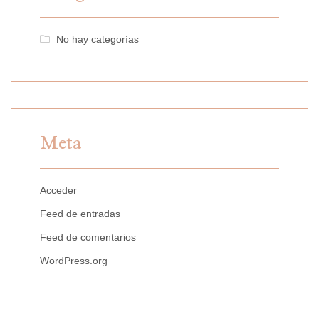
No hay categorías
Meta
Acceder
Feed de entradas
Feed de comentarios
WordPress.org