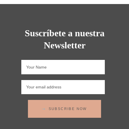
Suscríbete a nuestra
Newsletter
SUBSCRIBE NOW