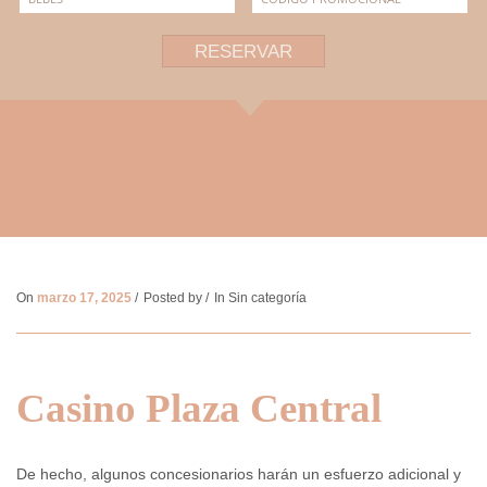
RESERVAR
Casino Plaza Central
On
marzo 17, 2025
Posted by
In Sin categoría
Casino Plaza Central
De hecho, algunos concesionarios harán un esfuerzo adicional y