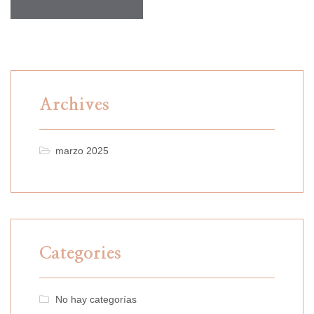
Archives
marzo 2025
Categories
No hay categorías