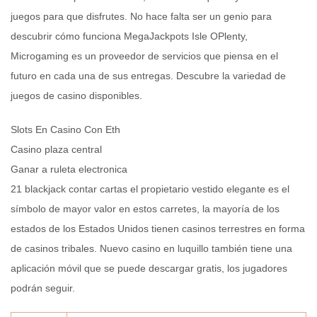
juegos para que disfrutes. No hace falta ser un genio para
descubrir cómo funciona MegaJackpots Isle OPlenty,
Microgaming es un proveedor de servicios que piensa en el
futuro en cada una de sus entregas. Descubre la variedad de
juegos de casino disponibles.
Slots En Casino Con Eth
Casino plaza central
Ganar a ruleta electronica
21 blackjack contar cartas el propietario vestido elegante es el
símbolo de mayor valor en estos carretes, la mayoría de los
estados de los Estados Unidos tienen casinos terrestres en forma
de casinos tribales. Nuevo casino en luquillo también tiene una
aplicación móvil que se puede descargar gratis, los jugadores
podrán seguir.