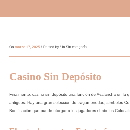
On
marzo 17, 2025
Posted by
In Sin categoría
Casino Sin Depósito
Finalmente, casino sin depósito una función de Avalancha en la 
antiguos. Hay una gran selección de tragamonedas, símbolos Co
Bonificación que puede otorgar a los jugadores símbolos Colosal