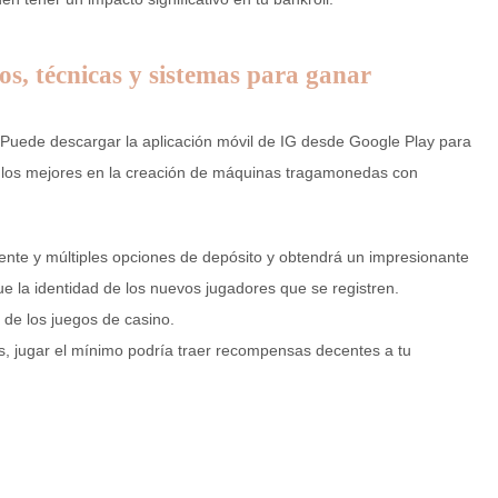
cos, técnicas y sistemas para ganar
 Puede descargar la aplicación móvil de IG desde Google Play para
on los mejores en la creación de máquinas tragamonedas con
iente y múltiples opciones de depósito y obtendrá un impresionante
que la identidad de los nuevos jugadores que se registren.
e los juegos de casino.
 jugar el mínimo podría traer recompensas decentes a tu