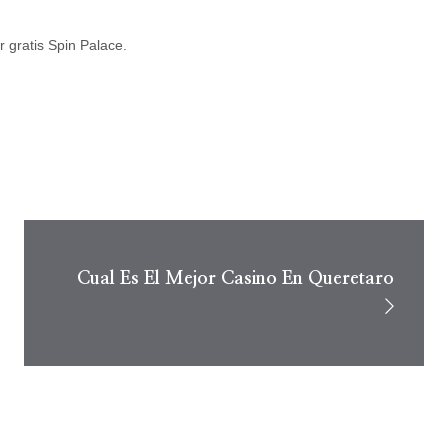
r gratis Spin Palace.
Cual Es El Mejor Casino En Queretaro