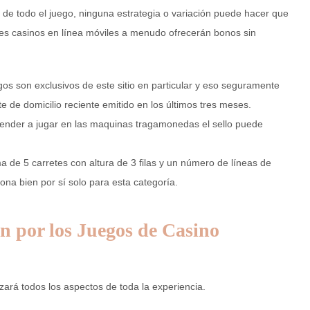
 de todo el juego, ninguna estrategia o variación puede hacer que
ores casinos en línea móviles a menudo ofrecerán bonos sin
gos son exclusivos de este sitio en particular y eso seguramente
 de domicilio reciente emitido en los últimos tres meses.
ender a jugar en las maquinas tragamonedas el sello puede
de 5 carretes con altura de 3 filas y un número de líneas de
ona bien por sí solo para esta categoría.
n por los Juegos de Casino
zará todos los aspectos de toda la experiencia.