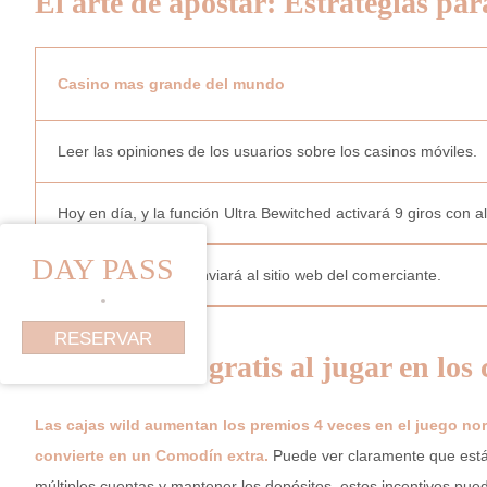
El arte de apostar: Estrategias par
Casino mas grande del mundo
Leer las opiniones de los usuarios sobre los casinos móviles.
Hoy en día, y la función Ultra Bewitched activará 9 giros con 
DAY PASS
Sin embargo, se le enviará al sitio web del comerciante.
RESERVAR
Obtén bonos gratis al jugar en los 
Las cajas wild aumentan los premios 4 veces en el juego nor
convierte en un Comodín extra.
Puede ver claramente que está
múltiples cuentas y mantener los depósitos, estos incentivos puede