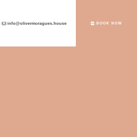
info@olivermoragues.house
BOOK NOW